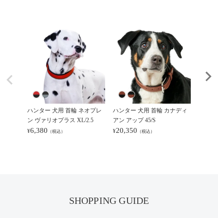
ハンター 犬用 首輪 ネオプレ
ハンター 犬用 首輪 カナディ
ハンター
ン ヴァリオプラス XL/2.5
アン アップ 45/S
リオ ベ
6,380
20,350
5,50
¥
¥
¥
（税込）
（税込）
SHOPPING GUIDE