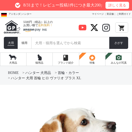
8/31まで！レビュー投稿1件につき最大200ptプレゼント
詳しく見る
アニモンダ | ハンター
マイページ
実店舗
ご利用ガイド
5500円（税込）以上の
お買い物で
送料無料！
local_grocery_store
犬用
猫用
さがす
book
stars
photo_camera
犬用品
猫用品
ブランド紹介
特集
みんなの写真
HOME
ハンター 犬用品
首輪・カラー
ハンター 犬用 首輪 ヒロ ヴァリオ プラス XL