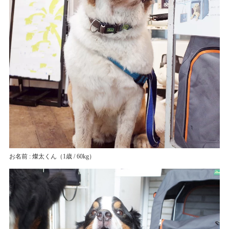
お名前 : 燦太くん
（1歳 / 60kg）