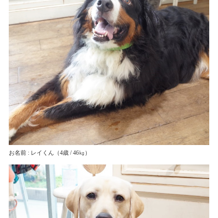
お名前 : レイくん
（4歳 / 46㎏）