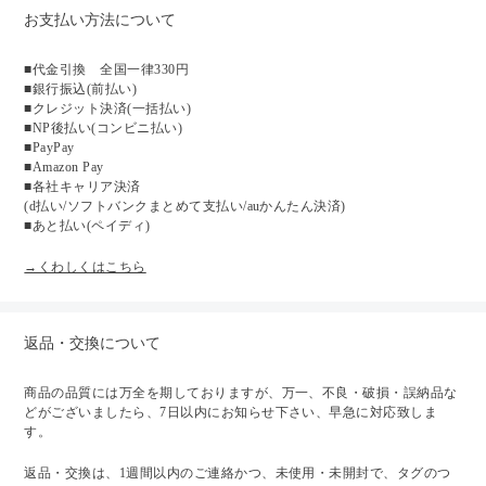
お支払い方法について
■代金引換 全国一律330円
■銀行振込(前払い)
■クレジット決済(一括払い)
■NP後払い(コンビニ払い)
■PayPay
■Amazon Pay
■各社キャリア決済
(d払い/ソフトバンクまとめて支払い/auかんたん決済)
■あと払い(ペイディ)
→くわしくはこちら
返品・交換について
商品の品質には万全を期しておりますが、万一、不良・破損・誤納品な
どがございましたら、7日以内にお知らせ下さい、早急に対応致しま
す。
返品・交換は、1週間以内のご連絡かつ、未使用・未開封で、タグのつ