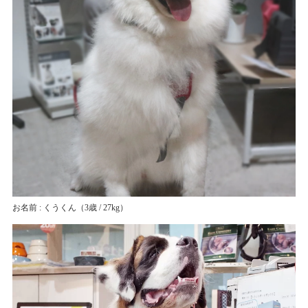
お名前 : くうくん
（3歳 / 27kg）