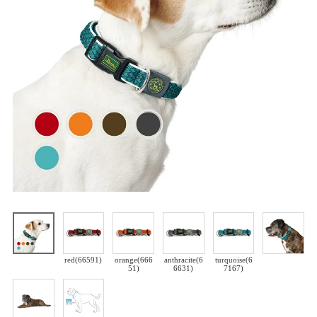
red(66591)
orange(666
anthracite(6
turquoise(6
51)
6631)
7167)