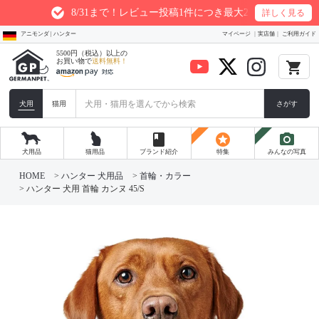
8/31まで！レビュー投稿1件につき最大200ptプレゼント
詳しく見る
アニモンダ | ハンター
マイページ
実店舗
ご利用ガイド
5500円（税込）以上の
お買い物で
送料無料！
local_grocery_store
犬用
猫用
さがす
book
stars
photo_camera
犬用品
猫用品
ブランド紹介
特集
みんなの写真
HOME
ハンター 犬用品
首輪・カラー
ハンター 犬用 首輪 カンヌ 45/S