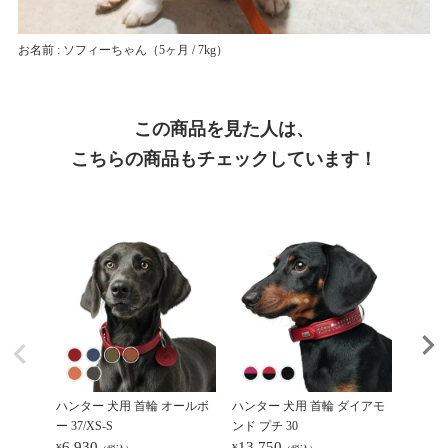
お名前 : ソフィーちゃん
（5ヶ月 / 7kg）
この商品を見た人は、
こちらの商品もチェックしています！
ハンター 犬用 首輪 オールボ
ハンター 犬用 首輪 ダイアモ
ハンタ
ー 37/XS-S
ンド プチ 30
ンド プ
6,930
13,750
14,8