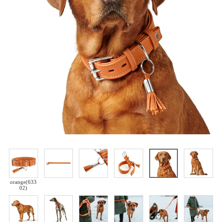
orange(633
02)