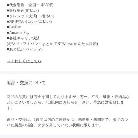
■代金引換 全国一律330円
■銀行振込(前払い)
■クレジット決済(一括払い)
■NP後払い(コンビニ払い)
■PayPay
■Amazon Pay
■各社キャリア決済
(d払い/ソフトバンクまとめて支払い/auかんたん決済)
■あと払い(ペイディ)
→くわしくはこちら
返品・交換について
商品の品質には万全を期しておりますが、万一、不良・破損・誤納品な
どがございましたら、7日以内にお知らせ下さい、早急に対応致しま
す。
返品・交換は、1週間以内のご連絡かつ、未使用・未開封で、タグのつ
いた製品の場合、タグを外していない状態に限ります。