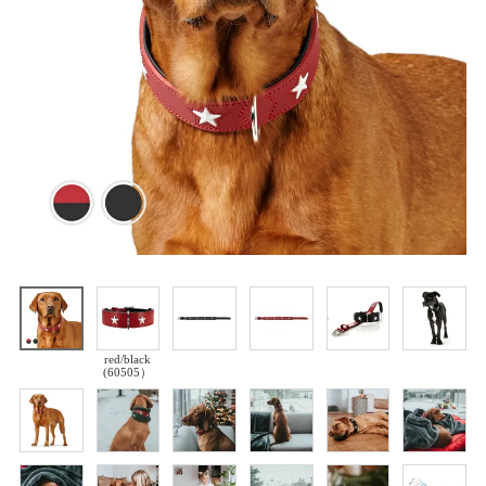
red/black
(60505）