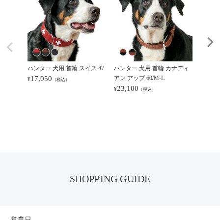
ハンター 犬用 首輪 スイス 47
ハンター 犬用 首輪 カナディ
ハンタ
17,050
アン アップ 60/M-L
アン アッ
¥
（税込）
23,100
23,6
¥
¥
（税込）
SHOPPING GUIDE
営業日