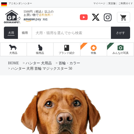
アニモンダ | ハンター
マイページ
実店舗
ご利用ガイド
5500円（税込）以上の
お買い物で
送料無料！
local_grocery_store
犬用
猫用
さがす
book
stars
photo_camera
犬用品
猫用品
ブランド紹介
特集
みんなの写真
HOME
ハンター 犬用品
首輪・カラー
ハンター 犬用 首輪 マジックスター 50