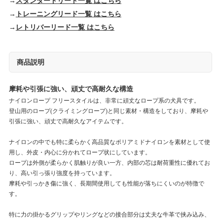
→
スタンダードリード一覧 はこちら
→
トレーニングリード一覧 はこちら
→
レトリバーリード一覧 はこちら
商品説明
摩耗や引張に強い、頑丈で高耐久な構造
ナイロンロープ フリースタイルは、非常に頑丈なロープ系の犬具です。
登山用のロープ(クライミングロープ)と同じ素材・構造をしており、摩耗や
引張に強い、頑丈で高耐久なアイテムです。
ナイロンの中でも特に柔らかく高品質なポリアミドナイロンを素材として使
用し、外皮・内心に分かれてロープ状にしています。
ロープは外側が柔らかく肌触りが良い一方、内部の芯は耐荷重性に優れてお
り、高い引っ張り強度を持っています。
摩耗や引っかき傷に強く、長期間使用しても性能が落ちにくいのが特徴で
す。
特に力の掛かるグリップやリングなどの接合部分は丈夫な牛革で挟み込み、