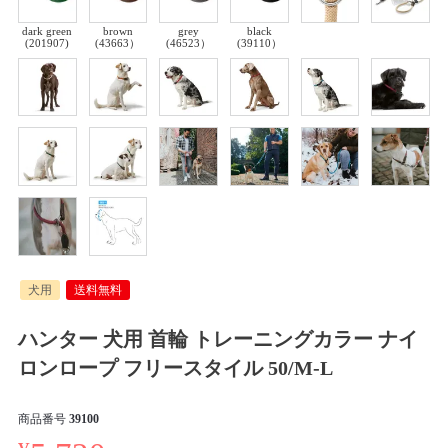
dark green
brown
grey
black
(201907)
(43663）
(46523）
(39110）
犬用
送料無料
ハンター 犬用 首輪 トレーニングカラー ナイ
ロンロープ フリースタイル 50/M-L
商品番号
39100