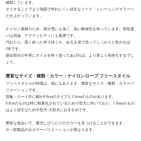
縫製しています。
そうすることでより強固で外れにくい頑丈なリード・トレーニングカラーへ
と仕上がっています。
ナイロン素材のため、雨や雪にも強く、高い耐候性を持っています。普段遣
いは勿論、アクティビティにも最適です。
汚れたら、固く絞った布で拭くか、ぬるま湯で洗ってしっかりと乾かせば
OKです。
接合部分の牛革にオイルを時々塗ってあげれば、より美しく長持ちするでし
ょう。
豊富なサイズ・種類・カラー：ナイロンロープ フリースタイル
フリースタイルの特徴は、他にもあります。豊富なサイズ・種類・カラーバ
リエーションです。
首輪・リード共に幅が0.8cmのタイプと1.0mmのものがあります。
0.8cmのものは特に軽量化されているため小型犬に向いており、1.0mmのもの
はより頑丈なため中型犬-大型犬におすすめです。
豊富な色合いで、愛犬にぴったりのカラーを見つけることができます。
※一部製品のみカラーバリエーションが異なります。