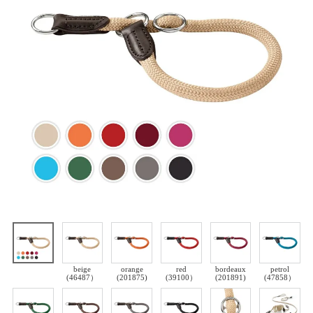
beige
orange
red
bordeaux
petrol
(46487）
(201875)
(39100）
(201891)
(47858）