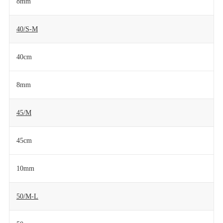
8mm
40/S-M
40cm
8mm
45/M
45cm
10mm
50/M-L