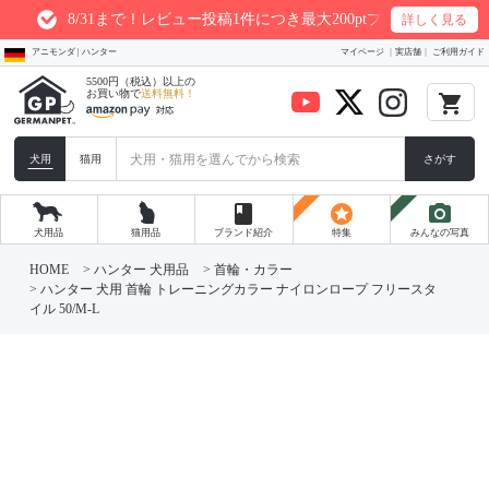
31まで！レビュー投稿1件につき最大200ptプレゼント
詳しく見る
アニモンダ | ハンター
マイページ
実店舗
ご利用ガイド
5500円（税込）以上の
お買い物で
送料無料！
local_grocery_store
犬用
猫用
さがす
book
stars
photo_camera
犬用品
猫用品
ブランド紹介
特集
みんなの写真
HOME
ハンター 犬用品
首輪・カラー
ハンター 犬用 首輪 トレーニングカラー ナイロンロープ フリースタ
イル 50/M-L