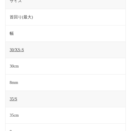
サイズ
首回り(最大)
幅
30/XS-S
30cm
8mm
35/S
35cm