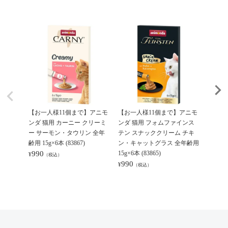
【お一人様11個まで】アニモ
【お一人様11個まで】アニモ
【お一
ンダ 猫用 カーニー クリーミ
ンダ 猫用 フォムファインス
ンダ 
ー サーモン・タウリン 全年
テン スナッククリーム チキ
マイルド
齢用 15g×6本 (83867)
ン・キャットグラス 全年齢用
g (8394
990
15g×6本 (83865)
495
¥
¥
（税込）
（
990
¥
（税込）