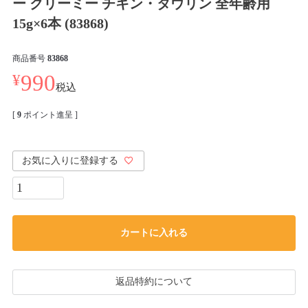
ー クリーミー チキン・タウリン 全年齢用
15g×6本 (83868)
商品番号
83868
¥
990
税込
[
9
ポイント進呈 ]
お気に入りに登録する
カートに入れる
返品特約について