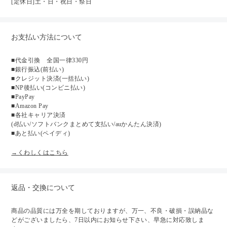
[定休日]土・日・祝日・祭日
お支払い方法について
■代金引換 全国一律330円
■銀行振込(前払い)
■クレジット決済(一括払い)
■NP後払い(コンビニ払い)
■PayPay
■Amazon Pay
■各社キャリア決済
(d払い/ソフトバンクまとめて支払い/auかんたん決済)
■あと払い(ペイディ)
→くわしくはこちら
返品・交換について
商品の品質には万全を期しておりますが、万一、不良・破損・誤納品な
どがございましたら、7日以内にお知らせ下さい、早急に対応致しま