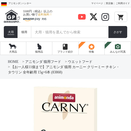
アニモンダ | ハンター
マイページ
実店舗
ご利用ガイド
5500円（税込）以上の
お買い物で
送料無料！
local_grocery_store
犬用
猫用
さがす
book
stars
photo_camera
犬用品
猫用品
ブランド紹介
特集
みんなの写真
HOME
アニモンダ 猫用フード
ウエットフード
【お一人様11個まで】アニモンダ 猫用 カーニー クリーミー チキン・
タウリン 全年齢用 15g×6本 (83868)