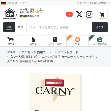
アニモンダ | ハンター
マイページ
実店舗
ご利用ガイド
5500円（税込）以上の
お買い物で
送料無料！
local_grocery_store
犬用
猫用
さがす
book
stars
photo_camera
犬用品
猫用品
ブランド紹介
特集
みんなの写真
HOME
アニモンダ 猫用フード
ウエットフード
【お一人様11個まで】アニモンダ 猫用 カーニー クリーミー チキン・
タウリン 全年齢用 15g×6本 (83868)