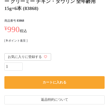
ー クリーミー チキン・タウリン 全年齢用
15g×6本 (83868)
商品番号
83868
¥
990
税込
[
9
ポイント進呈 ]
お気に入りに登録する
カートに入れる
返品特約について