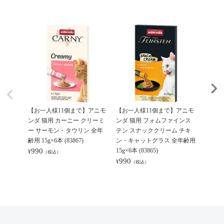
【お一人様11個まで】アニモ
【お一人様11個まで】アニモ
【お一
ンダ 猫用 カーニー クリーミ
ンダ 猫用 フォムファインス
ンダ 
ー サーモン・タウリン 全年
テン スナッククリーム チキ
マイルド
齢用 15g×6本 (83867)
ン・キャットグラス 全年齢用
g (8394
990
15g×6本 (83865)
495
¥
¥
（税込）
（
990
¥
（税込）