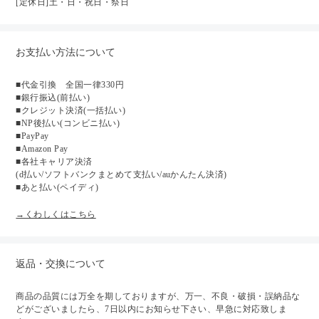
[定休日]土・日・祝日・祭日
お支払い方法について
■代金引換 全国一律330円
■銀行振込(前払い)
■クレジット決済(一括払い)
■NP後払い(コンビニ払い)
■PayPay
■Amazon Pay
■各社キャリア決済
(d払い/ソフトバンクまとめて支払い/auかんたん決済)
■あと払い(ペイディ)
→くわしくはこちら
返品・交換について
商品の品質には万全を期しておりますが、万一、不良・破損・誤納品な
どがございましたら、7日以内にお知らせ下さい、早急に対応致しま