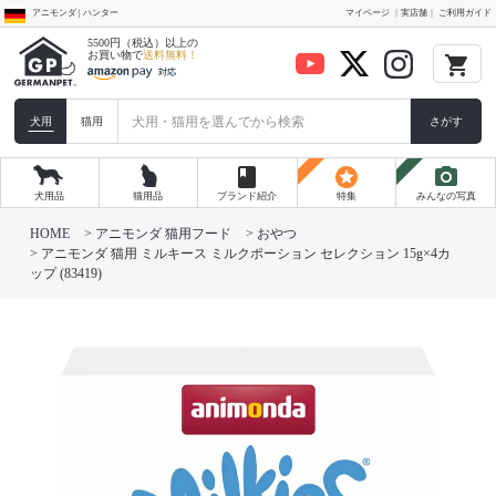
アニモンダ | ハンター
マイページ
実店舗
ご利用ガイド
5500円（税込）以上の
お買い物で
送料無料！
local_grocery_store
犬用
猫用
さがす
book
stars
photo_camera
犬用品
猫用品
ブランド紹介
特集
みんなの写真
HOME
アニモンダ 猫用フード
おやつ
アニモンダ 猫用 ミルキース ミルクポーション セレクション 15g×4カ
ップ (83419)