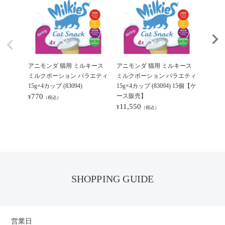
アニモンダ 猫用 ミルキース
アニモンダ 猫用 ミルキース
アニモ
ミルクポーション バラエティ
ミルクポーション バラエティ
ミルキ
15g×4カップ (83094)
15g×4カップ (83094) 15個【ケ
皮膚・被
770
ース販売】
(83116)
¥
（税込）
11,550
528
¥
¥
（税込）
（
SHOPPING GUIDE
営業日