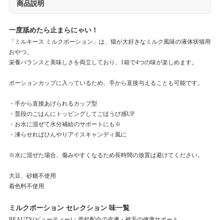
商品説明
一度舐めたら止まらにゃい！
「ミルキース ミルクポーション」は、猫が大好きなミルク風味の液体状猫用
おやつ。
栄養バランスと美味しさを両立しており、1箱で4つの味が楽しめます。
ポーションカップに入っているため、手から直接与えることも可能です。
・手から直接あげられるカップ型
・普段のごはんにトッピングしてごほうび感UP
・お水に混ぜて水分補給のサポートにも※
・凍らせればひんやりアイスキャンディ風に
※水に混ぜた場合、傷みやすくなるため長時間の放置は避けてください。
大豆、砂糖不使用
着色料不使用
ミルクポーション セレクション 味一覧
BEAUTY(ビューティー)：亜鉛配合で皮膚・被毛の健康サポート