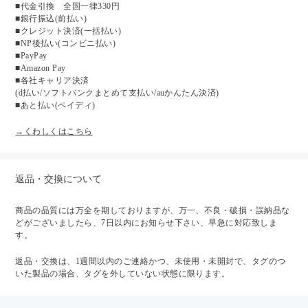
■代金引換 全国一律330円
■銀行振込(前払い)
■クレジット決済(一括払い)
■NP後払い(コンビニ払い)
■PayPay
■Amazon Pay
■各社キャリア決済
(d払い/ソフトバンクまとめて支払い/auかんたん決済)
■あと払い(ペイディ)
→くわしくはこちら
返品・交換について
商品の品質には万全を期しておりますが、万一、不良・破損・誤納品な
どがございましたら、7日以内にお知らせ下さい、早急に対応致しま
す。
返品・交換は、1週間以内のご連絡かつ、未使用・未開封で、タグのつ
いた製品の場合、タグを外していない状態に限ります。