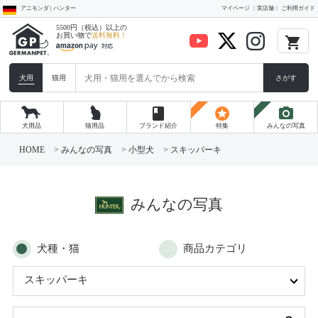
アニモンダ | ハンター
マイページ
実店舗
ご利用ガイド
5500円（税込）以上の
お買い物で
送料無料！
local_grocery_store
犬用
猫用
さがす
book
stars
photo_camera
犬用品
猫用品
ブランド紹介
特集
みんなの写真
コ
ン
HOME
>
みんなの写真
>
小型犬
>
スキッパーキ
テ
ン
ツ
へ
ス
みんなの写真
キ
ッ
プ
犬種・猫
商品カテゴリ
スキッパーキ