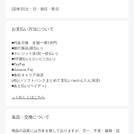
[定休日]土・日・祝日・祭日
お支払い方法について
■代金引換 全国一律330円
■銀行振込(前払い)
■クレジット決済(一括払い)
■NP後払い(コンビニ払い)
■PayPay
■Amazon Pay
■各社キャリア決済
(d払い/ソフトバンクまとめて支払い/auかんたん決済)
■あと払い(ペイディ)
→くわしくはこちら
返品・交換について
商品の品質には万全を期しておりますが、万一、不良・破損・誤