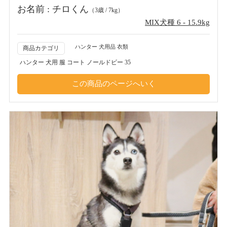
お名前 : チロくん
（3歳 / 7kg）
MIX犬種 6 - 15.9kg
ハンター 犬用品 衣類
商品カテゴリ
ハンター 犬用 服 コート ノールドビー 35