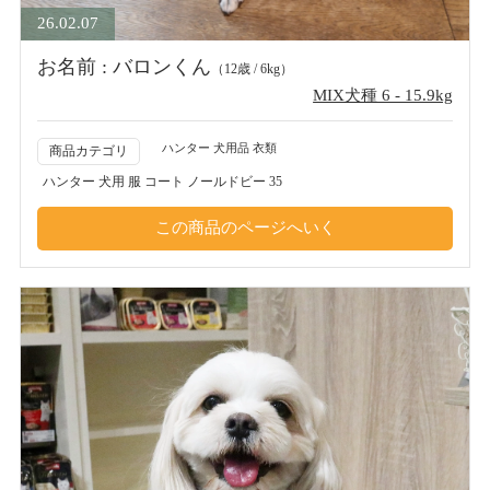
26.02.07
お名前 : バロンくん
（12歳 / 6kg）
MIX犬種 6 - 15.9kg
ハンター 犬用品 衣類
商品カテゴリ
ハンター 犬用 服 コート ノールドビー 35