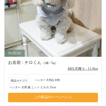
26.02.02
お名前 : チロくん
（3歳 / 7kg）
MIX犬種 6 - 15.9kg
ハンター 犬用品 衣類
商品カテゴリ
ハンター 犬用 服 ニット ビルカ 35cm