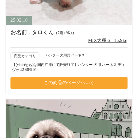
25.02.10
お名前 : タロくん
（7歳 / 9Kg）
MIX犬種 6 - 15.9kg
ハンター 犬用品 ハーネス
商品カテゴリ
【(violet/grey)は国内在庫にて販売終了】ハンター 犬用 ハーネス ディ
ヴォ 52-68/S-M