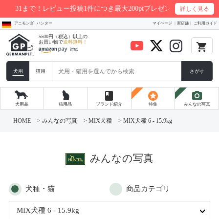
稿1件につき最大200ptプレゼント
詳しく見る
アニモンダ | ハンター
マイページ
実店舗
ご利用ガイド
5500円（税込）以上の
お買い物で
送料無料！
local_grocery_store
犬用
猫用
さがす
book
stars
photo_camera
犬用品
猫用品
ブランド紹介
特集
みんなの写真
コ
ン
HOME
>
みんなの写真
>
MIX犬種
>
MIX犬種 6 - 15.9kg
テ
ン
ツ
へ
ス
みんなの写真
キ
ッ
プ
犬種・猫
商品カテゴリ
MIX犬種 6 - 15.9kg