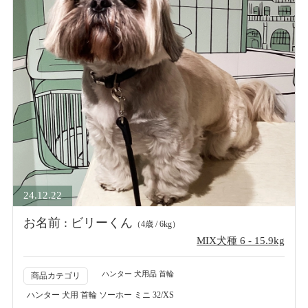
24.12.22
お名前 : ビリーくん
（4歳 / 6kg）
MIX犬種 6 - 15.9kg
ハンター 犬用品 首輪
商品カテゴリ
ハンター 犬用 首輪 ソーホー ミニ 32/XS