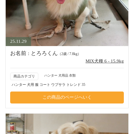
25.11.29
お名前 : とろろくん
（2歳 / 7.8kg）
MIX犬種 6 - 15.9kg
ハンター 犬用品 衣類
商品カテゴリ
ハンター 犬用 服 コート ウプサラ トレンド 35