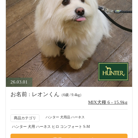
26.03.01
お名前 : レオンくん
（6歳 / 9.4kg）
MIX犬種 6 - 15.9kg
ハンター 犬用品 ハーネス
商品カテゴリ
ハンター 犬用 ハーネス ヒロ コンフォート S-M