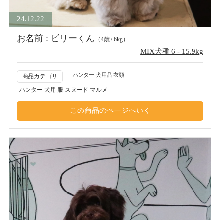
24.12.22
お名前 : ビリーくん
（4歳 / 6kg）
MIX犬種 6 - 15.9kg
ハンター 犬用品 衣類
商品カテゴリ
ハンター 犬用 服 スヌード マルメ