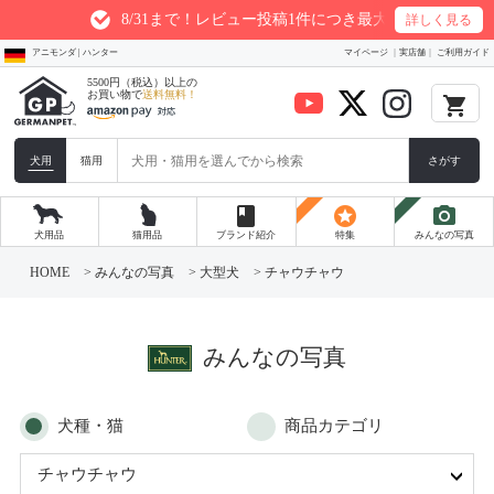
8/31まで！レビュー投稿1件につき最大200ptプレゼント
詳しく見る
アニモンダ | ハンター
マイページ
実店舗
ご利用ガイド
5500円（税込）以上の
お買い物で
送料無料！
local_grocery_store
犬用
猫用
さがす
book
stars
photo_camera
犬用品
猫用品
ブランド紹介
特集
みんなの写真
コ
ン
HOME
>
みんなの写真
>
大型犬
>
チャウチャウ
テ
ン
ツ
へ
ス
みんなの写真
キ
ッ
プ
犬種・猫
商品カテゴリ
チャウチャウ