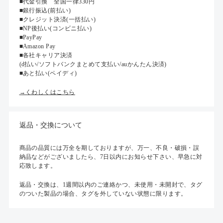
■代金引換 全国一律330円
■銀行振込(前払い)
■クレジット決済(一括払い)
■NP後払い(コンビニ払い)
■PayPay
■Amazon Pay
■各社キャリア決済
(d払い/ソフトバンクまとめて支払い/auかんたん決済)
■あと払い(ペイディ)
→くわしくはこちら
返品・交換について
商品の品質には万全を期しておりますが、万一、不良・破損・誤
納品などがございましたら、7日以内にお知らせ下さい、早急に対
応致します。
返品・交換は、1週間以内のご連絡かつ、未使用・未開封で、タグ
のついた製品の場合、タグを外していない状態に限ります。