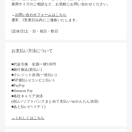
着用サイズのご相談など、お気軽にお問い合わせください。
→
お問い合わせフォームはこちら
通常、2営業日以内にご連絡いたします。
[定休日]土・日・祝日・祭日
お支払い方法について
■代金引換 全国一律330円
■銀行振込(前払い)
■クレジット決済(一括払い)
■NP後払い(コンビニ払い)
■PayPay
■Amazon Pay
■各社キャリア決済
(d払い/ソフトバンクまとめて支払い/auかんたん決済)
■あと払い(ペイディ)
→くわしくはこちら