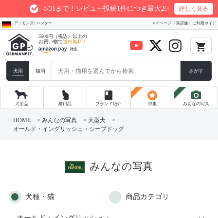
8/31まで！レビュー投稿1件につき最大200ptプレゼント
詳しく見る
アニモンダ | ハンター
マイページ
実店舗
ご利用ガイド
5500円（税込）以上の
お買い物で
送料無料！
local_grocery_store
犬用
猫用
さがす
book
stars
photo_camera
犬用品
猫用品
ブランド紹介
特集
みんなの写真
コ
ン
HOME
>
みんなの写真
>
大型犬
>
テ
オールド・イングリッシュ・シープドッグ
ン
ツ
へ
ス
キ
みんなの写真
ッ
プ
犬種・猫
商品カテゴリ