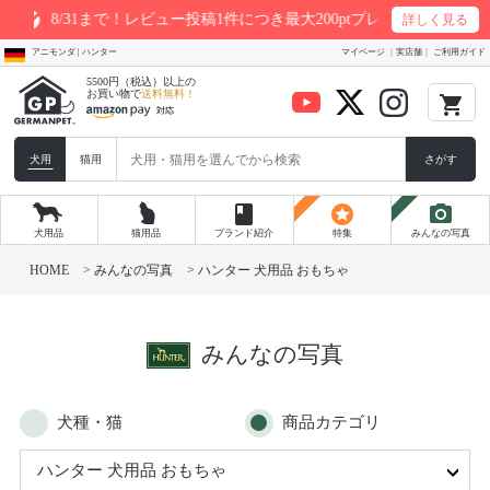
8/31まで！レビュー投稿1件につき最大200ptプレゼント
詳しく見る
アニモンダ | ハンター
マイページ
実店舗
ご利用ガイド
5500円（税込）以上の
お買い物で
送料無料！
local_grocery_store
犬用
猫用
さがす
book
stars
photo_camera
犬用品
猫用品
ブランド紹介
特集
みんなの写真
コ
ン
HOME
>
みんなの写真
>
ハンター 犬用品 おもちゃ
テ
ン
ツ
へ
ス
みんなの写真
キ
ッ
プ
犬種・猫
商品カテゴリ
ハンター 犬用品 おもちゃ