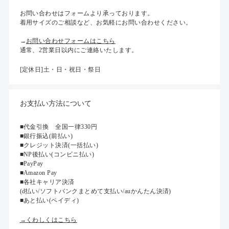
お問い合わせはフォームより承っております。
着用サイズのご相談など、お気軽にお問い合わせください。
→
お問い合わせフォームはこちら
通常、2営業日以内にご連絡いたします。
[定休日]土・日・祝日・祭日
お支払い方法について
■代金引換 全国一律330円
■銀行振込(前払い)
■クレジット決済(一括払い)
■NP後払い(コンビニ払い)
■PayPay
■Amazon Pay
■各社キャリア決済
(d払い/ソフトバンクまとめて支払い/auかんたん決済)
■あと払い(ペイディ)
→くわしくはこちら