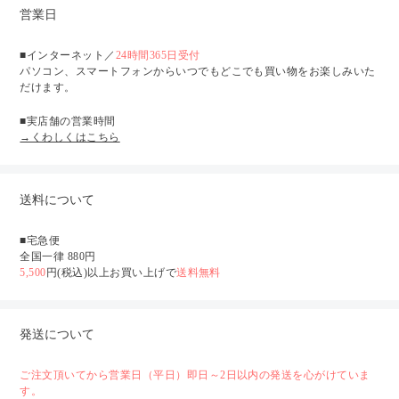
営業日
■インターネット／
24時間365日受付
パソコン、スマートフォンからいつでもどこでも買い物をお楽しみいた
だけます。
■実店舗の営業時間
→くわしくはこちら
送料について
■宅急便
全国一律 880円
5,500
円(税込)以上お買い上げで
送料無料
発送について
ご注文頂いてから営業日（平日）即日～2日以内の発送を心がけていま
す。