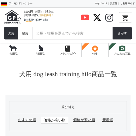
アニモンダ | ハンター
マイページ
実店舗
ご利用ガイド
5500円（税込）以上の
お買い物で
送料無料！
local_grocery_store
犬用
猫用
さがす
book
stars
photo_camera
犬用品
猫用品
ブランド紹介
特集
みんなの写真
犬用 dog leash training hilo商品一覧
並び替え
おすすめ順
価格が安い順
新着順
価格が高い順