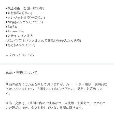
■代金引換 全国一律330円
■銀行振込(前払い)
■クレジット決済(一括払い)
■NP後払い(コンビニ払い)
■PayPay
■Amazon Pay
■各社キャリア決済
(d払い/ソフトバンクまとめて支払い/auかんたん決済)
■あと払い(ペイディ)
→くわしくはこちら
返品・交換について
商品の品質には万全を期しておりますが、万一、不良・破損・誤納品な
どがございましたら、7日以内にお知らせ下さい、早急に対応致しま
す。
返品・交換は、1週間以内のご連絡かつ、未使用・未開封で、タグのつ
いた製品の場合、タグを外していない状態に限ります。