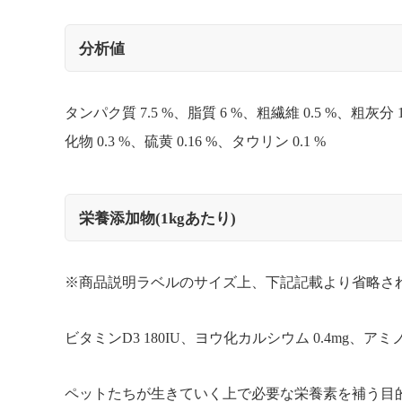
分析値
タンパク質 7.5 %、脂質 6 %、粗繊維 0.5 %、粗灰分 1
化物 0.3 %、硫黄 0.16 %、タウリン 0.1 %
栄養添加物(1kgあたり)
※商品説明ラベルのサイズ上、下記記載より省略さ
ビタミンD3 180IU、ヨウ化カルシウム 0.4mg、ア
ペットたちが生きていく上で必要な栄養素を補う目