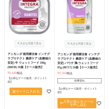
アニモンダ 猫用療法食 インテグ
アニモンダ 猫用療法食 インテグ
ラプロテクト 糖尿ケア (血糖値の
ラプロテクト 糖尿ケア (血糖値の
安定) 牛 ウェットフード 100g
安定) パウチ 鶏 ウェットフード
(86838) 16個【ケース販売】
85g (86717) 24個【ケース販売】
¥
8,448
税込
¥
9,504
税込
【お得なケース販売・ポイント5
在庫切れ
倍】
【お得なケース販売・ポイント5
カートに入れる
倍】
入荷お知らせメール
を申し込む