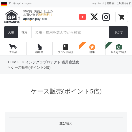
アニモンダ | ハンター
マイページ
実店舗
ご利用ガイド
5500円（税込）以上の
お買い物で
送料無料！
local_grocery_store
犬用
猫用
さがす
book
stars
photo_camera
犬用品
猫用品
ブランド紹介
特集
みんなの写真
HOME
インテグラプロテクト 猫用療法食
ケース販売(ポイント5倍)
ケース販売(ポイント5倍)
並び替え