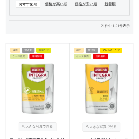
価格が高い順
価格が安い順
新着順
おすすめ順
21
件中
1
-
21
件表示
猫用
療法食
胃腸ケア
猫用
療法食
アレルギーケア
ケース販売
送料無料
ケース販売
送料無料