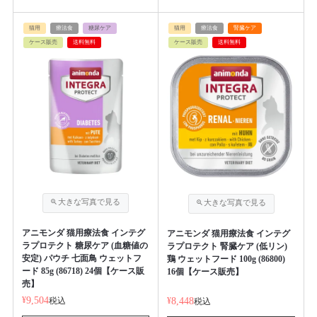
猫用
療法食
糖尿ケア
猫用
療法食
腎臓ケア
ケース販売
送料無料
ケース販売
送料無料
アニモンダ 猫用療法食 インテグ
アニモンダ 猫用療法食 インテグ
ラプロテクト 糖尿ケア (血糖値の
ラプロテクト 腎臓ケア (低リン)
安定) パウチ 七面鳥 ウェットフ
鶏 ウェットフード 100g (86800)
ード 85g (86718) 24個【ケース販
16個【ケース販売】
売】
¥
9,504
税込
¥
8,448
税込