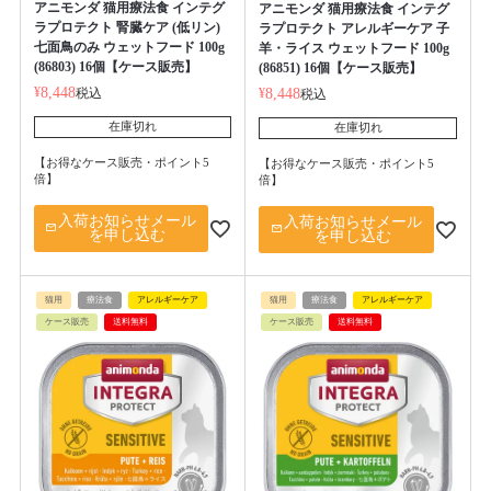
アニモンダ 猫用療法食 インテグ
アニモンダ 猫用療法食 インテグ
ラプロテクト 腎臓ケア (低リン)
ラプロテクト アレルギーケア 子
七面鳥のみ ウェットフード 100g
羊・ライス ウェットフード 100g
(86803) 16個【ケース販売】
(86851) 16個【ケース販売】
¥
8,448
税込
¥
8,448
税込
在庫切れ
在庫切れ
【お得なケース販売・ポイント5
【お得なケース販売・ポイント5
倍】
倍】
入荷お知らせメール
入荷お知らせメール
を申し込む
を申し込む
猫用
療法食
アレルギーケア
猫用
療法食
アレルギーケア
ケース販売
送料無料
ケース販売
送料無料