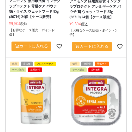
アニモンダ 猫用療法食 インテグ
アニモンダ 猫用療法食 インテグ
ラプロテクト 胃腸ケア パウチ
ラプロテクト アレルギーケア パ
鶏・ライス ウェットフード 85g
ウチ 鶏 ウェットフード 85g
(86716) 24個【ケース販売】
(86719) 24個【ケース販売】
¥
9,504
税込
¥
9,504
税込
【お得なケース販売・ポイント5
【お得なケース販売・ポイント5
倍】
倍】
カートに入れる
カートに入れる
猫用
療法食
アレルギーケア
猫用
療法食
腎臓ケア
ケース販売
送料無料
ケース販売
送料無料