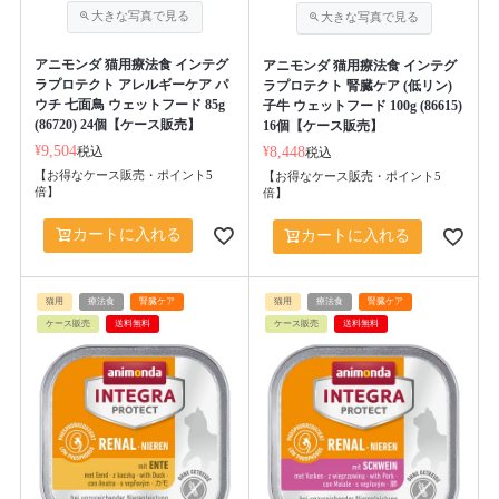
アニモンダ 猫用療法食 インテグ
アニモンダ 猫用療法食 インテグ
ラプロテクト アレルギーケア パ
ラプロテクト 腎臓ケア (低リン)
ウチ 七面鳥 ウェットフード 85g
子牛 ウェットフード 100g (86615)
(86720) 24個【ケース販売】
16個【ケース販売】
¥
9,504
税込
¥
8,448
税込
【お得なケース販売・ポイント5
【お得なケース販売・ポイント5
倍】
倍】
カートに入れる
カートに入れる
猫用
療法食
腎臓ケア
猫用
療法食
腎臓ケア
ケース販売
送料無料
ケース販売
送料無料