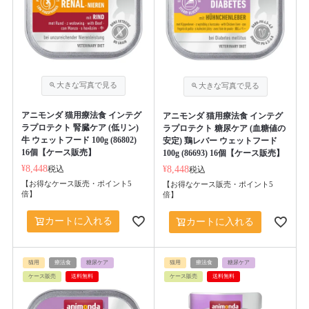
アニモンダ 猫用療法食 インテグ
アニモンダ 猫用療法食 インテグ
ラプロテクト 腎臓ケア (低リン)
ラプロテクト 糖尿ケア (血糖値の
牛 ウェットフード 100g (86802)
安定) 鶏レバー ウェットフード
16個【ケース販売】
100g (86693) 16個【ケース販売】
¥
8,448
税込
¥
8,448
税込
【お得なケース販売・ポイント5
【お得なケース販売・ポイント5
倍】
倍】
カートに入れる
カートに入れる
猫用
療法食
糖尿ケア
猫用
療法食
糖尿ケア
ケース販売
送料無料
ケース販売
送料無料