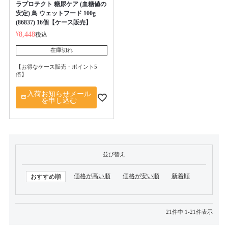
ラプロテクト 糖尿ケア (血糖値の
安定) 鳥 ウェットフード 100g
(86837) 16個【ケース販売】
¥
8,448
税込
在庫切れ
【お得なケース販売・ポイント5
倍】
入荷お知らせメール
を申し込む
並び替え
価格が高い順
価格が安い順
新着順
おすすめ順
21
件中
1
-
21
件表示