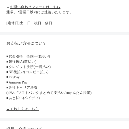
→
お問い合わせフォームはこちら
通常、2営業日以内にご連絡いたします。
[定休日]土・日・祝日・祭日
お支払い方法について
■代金引換 全国一律330円
■銀行振込(前払い)
■クレジット決済(一括払い)
■NP後払い(コンビニ払い)
■PayPay
■Amazon Pay
■各社キャリア決済
(d払い/ソフトバンクまとめて支払い/auかんたん決済)
■あと払い(ペイディ)
→くわしくはこちら