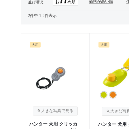
価格が高い順
おすすめ順
並び替え
2
件中
1
-
2
件表示
犬用
犬用
ハンター 犬用 クリッカ
ハンター 犬用