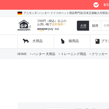
8
アニモンダ | ハンター ドイツのペット用品専門店(日本正規輸入代理店
5500円（税込）以上の
お買い物で
送料無料！
犬用
猫用
book
犬用品
猫用品
ブラ
HOME
ハンター 犬用品
トレーニング用品
クリッカー