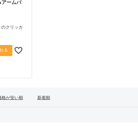
&アームバ
きのクリッカ
れる
価格が安い順
新着順