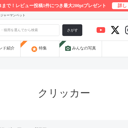
/31まで！レビュー投稿1件につき最大200ptプレゼント
詳し
) ジャーマンペット
さがす
photo_camera
stars
ンド紹介
特集
みんなの写真
クリッカー