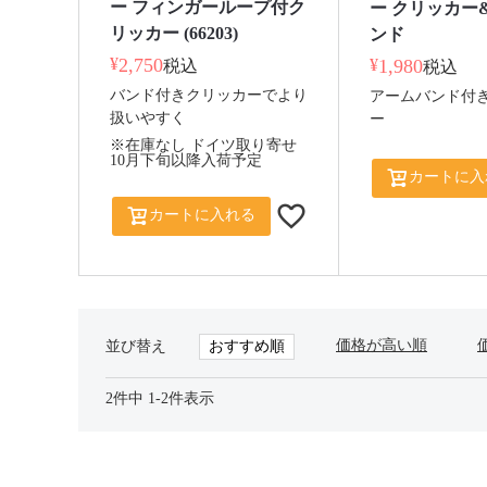
ー フィンガーループ付ク
ー クリッカー
リッカー (66203)
ンド
¥
2,750
¥
1,980
税込
税込
バンド付きクリッカーでより
アームバンド付
扱いやすく
ー
※在庫なし ドイツ取り寄せ
10月下旬以降入荷予定
カートに入
カートに入れる
価格が高い順
おすすめ順
並び替え
2
件中
1
-
2
件表示