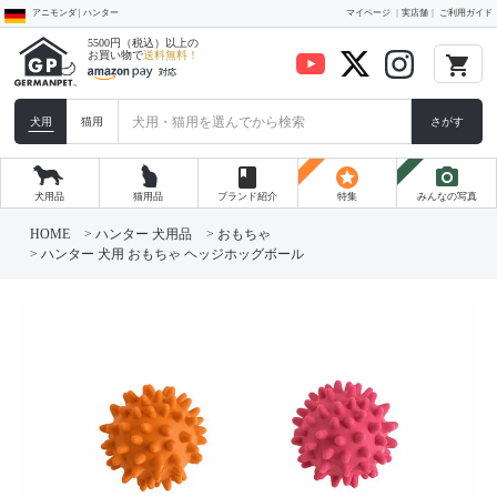
アニモンダ | ハンター
マイページ
実店舗
ご利用ガイド
5500円（税込）以上の
お買い物で
送料無料！
local_grocery_store
犬用
猫用
さがす
book
stars
photo_camera
犬用品
猫用品
ブランド紹介
特集
みんなの写真
HOME
ハンター 犬用品
おもちゃ
ハンター 犬用 おもちゃ ヘッジホッグボール