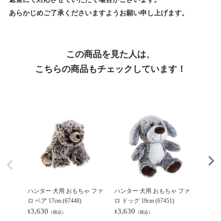
あらかじめご了承くださいますようお願い申し上げます。
この商品を見た人は、
こちらの商品もチェックしています！
ハンター 犬用 おもちゃ ファ
ハンター 犬用 おもちゃ ファ
ハンタ
ロ ベア 17cm (67448)
ロ ドッグ 19cm (67451)
モンスター
3,630
3,630
3)
¥
¥
（税込）
（税込）
3,52