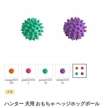
orange(923
pink(32334
green(1233
violet(2233
34)
)
4)
4)
犬用
ハンター 犬用 おもちゃ ヘッジホッグボール