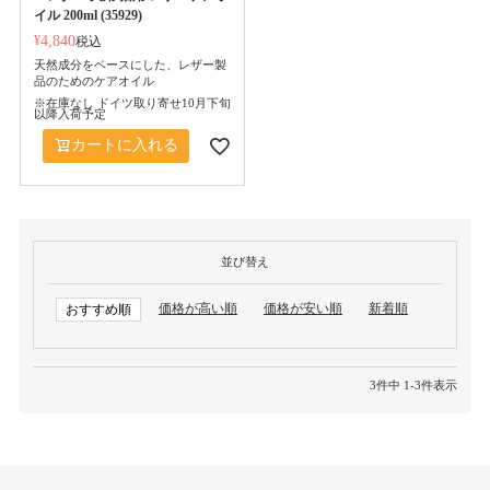
イル 200ml (35929)
¥
4,840
税込
天然成分をベースにした、レザー製
品のためのケアオイル
※在庫なし ドイツ取り寄せ10月下旬
以降入荷予定
カートに入れる
並び替え
価格が高い順
価格が安い順
新着順
おすすめ順
3
件中
1
-
3
件表示