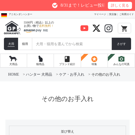
8/31まで！レビュー投稿1件につき最大20
詳しく見る
アニモンダ | ハンター
マイページ
実店舗
ご利用ガイド
5500円（税込）以上の
お買い物で
送料無料！
local_grocery_store
犬用
猫用
さがす
book
stars
photo_camera
犬用品
猫用品
ブランド紹介
特集
みんなの写真
HOME
ハンター 犬用品
ケア・お手入れ
その他のお手入れ
その他のお手入れ
並び替え