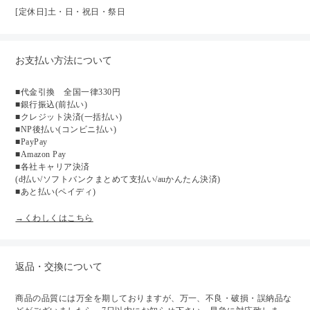
[定休日]土・日・祝日・祭日
お支払い方法について
■代金引換 全国一律330円
■銀行振込(前払い)
■クレジット決済(一括払い)
■NP後払い(コンビニ払い)
■PayPay
■Amazon Pay
■各社キャリア決済
(d払い/ソフトバンクまとめて支払い/auかんたん決済)
■あと払い(ペイディ)
→くわしくはこちら
返品・交換について
商品の品質には万全を期しておりますが、万一、不良・破損・誤納品な