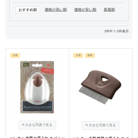
価格が高い順
価格が安い順
新着順
おすすめ順
3
件中
1
-
3
件表示
犬用
犬用
猫用