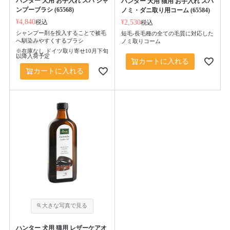
ハンター 犬用 お手入れ スパ シャ
ハンター 犬用 猫用 お手入れ スパ
ンプーブラシ (65568)
ノミ・ダニ取り用コーム (65584)
¥
4,840
税込
¥
2,530
税込
シャンプー剤を投入することで被毛
短毛-長毛種の全ての毛質に対応した
へ馴染みやすくするブラシ
ノミ取りコーム
※在庫なし ドイツ取り寄せ10月下旬
以降入荷予定
カートに入れる
カートに入れる
ハンター 犬用 猫用 レザーケアオ