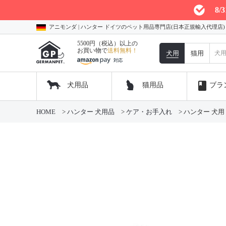
8
アニモンダ | ハンター ドイツのペット用品専門店(日本正規輸入代理店
5500円（税込）以上の
お買い物で
送料無料！
犬用
猫用
book
犬用品
猫用品
ブラ
HOME
ハンター 犬用品
ケア・お手入れ
ハンター 犬用 