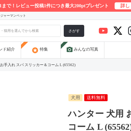
/31まで！レビュー投稿1件につき最大200ptプレゼント
詳し
) ジャーマンペット
さがす
photo_camera
stars
ンド紹介
特集
みんなの写真
お手入れ スパ スリッカー＆コーム L (65562)
犬用
送料無料
ハンター 犬用 
コーム L (65562