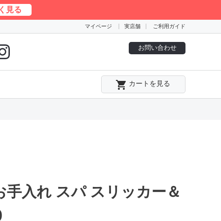
く見る
マイページ
実店舗
ご利用ガイド
お問い合わせ
local_grocery_store
カートを見る
お手入れ スパ スリッカー＆
)