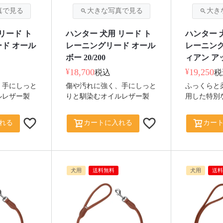
リード ト
ハンター 犬用 リード ト
ハンター 
ド オール
レーニングリード オール
レーニング
ボー 20/200
ィアン アッ
¥
18,700
¥
19,250
税込
税
、手にしっと
傷や汚れに強く、手にしっと
ふっくらと
ルレザー製
りと馴染むオイルレザー製
用した特別
れる
カートに入れる
カー
犬用
送料無料
犬用
送料