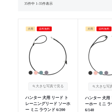
35
件中
1
-
35
件表示
犬用
送料無料
犬用
送料無料
ハンター 犬用 リード ト
ハンター 犬用 
レーニングリード ソーホ
ーホー ミニ 
ー ミニ ラウンド 6/200
6/140