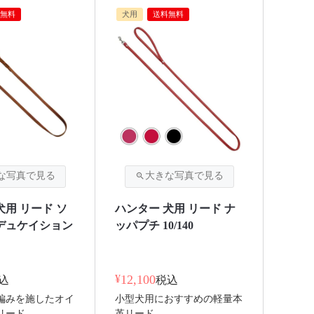
無料
犬用
送料無料
犬用 リード ソ
ハンター 犬用 リード ナ
デュケイション
ッパプチ 10/140
¥
12,100
込
税込
編みを施したオイ
小型犬用におすすめの軽量本
リード
革リード