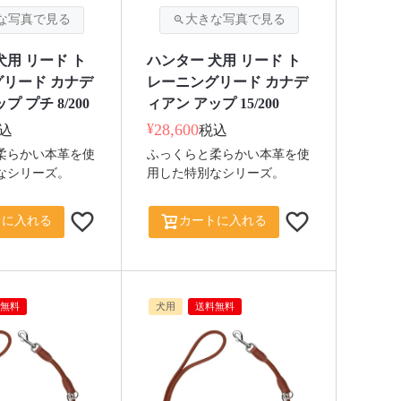
犬用 リード ト
ハンター 犬用 リード ト
リード カナデ
レーニングリード カナデ
プ プチ 8/200
ィアン アップ 15/200
¥
28,600
込
税込
柔らかい本革を使
ふっくらと柔らかい本革を使
なシリーズ。
用した特別なシリーズ。
トに入れる
カートに入れる
無料
犬用
送料無料