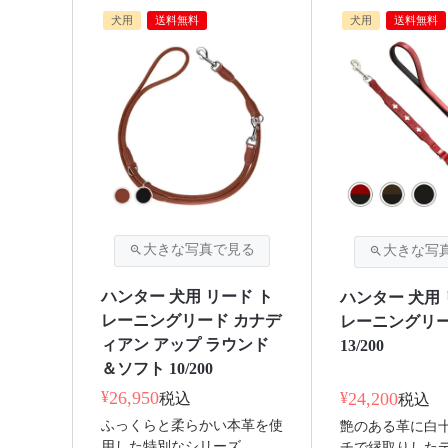
犬用
送料無料
犬用
送料無料
ハンター 犬用 リード ト
ハンター 犬用 
レーニングリード カナデ
レーニングリー
ィアン アップ ラウンド
13/200
＆ソフト 10/200
¥
26,950
¥
24,200
税込
税込
ふっくらと柔らかい本革を使
艶のある革に白
用した特別なシリーズ。
チで縁取りした