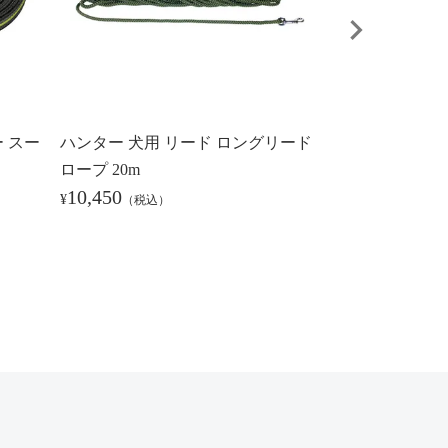
 スー
ハンター 犬用 リード ロングリード
ハンター 犬用 
ロープ 20m
リード ディヴォ 
10,450
11,000
¥
¥
（税込）
（税込）