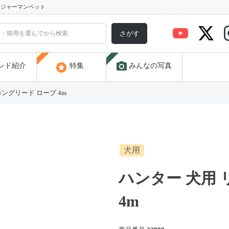
) ジャーマンペット
さがす
photo_camera
stars
ンド紹介
特集
みんなの写真
ロングリード ロープ 4m
犬用
ハンター 犬用 
4m