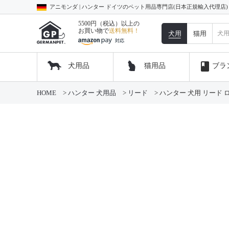
アニモンダ | ハンター ドイツのペット用品専門店(日本正規輸入代理店
5500円（税込）以上の
お買い物で
送料無料！
犬用
猫用
book
犬用品
猫用品
ブラ
HOME
ハンター 犬用品
リード
ハンター 犬用 リード 