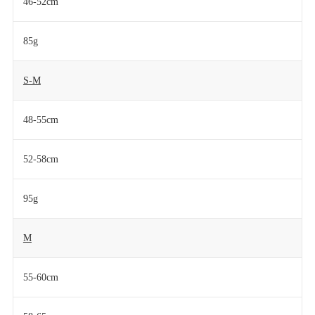
46-52cm
85g
S-M
48-55cm
52-58cm
95g
M
55-60cm