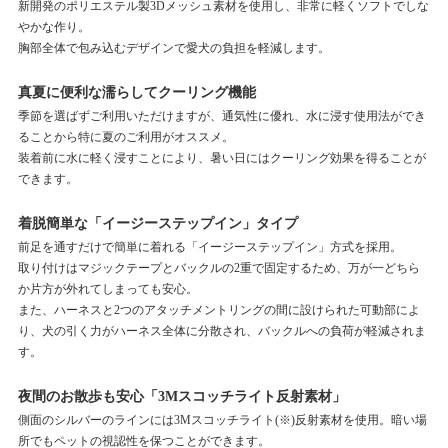
新開発のポリエステル製3Dメッシュ素材を使用し、非常に軽くソフトでしな
やかな作り。
胸部全体で包み込むデザインで愛犬の負担を軽減します。
真夏に便利な濡らしてクーリング機能
季節を選ばずご利用いただけますが、通気性に優れ、水に浸す使用法ができ
ることから特に夏のご利用がオススメ。
装着前に水に軽く浸すことにより、暑い日にはクーリング効果を得ることが
できます。
着脱簡単な「イージーステップイン」タイプ
前足を通すだけで簡単に着れる「イージーステップイン」方式を採用。
取り付けはマジックテープとバックルの2重で固定するため、万が一どちら
か片方が外れてしまっても安心。
また、ハーネスと2つのアタッチメントリングの間に設けられた可動部によ
り、犬の引く力がハーネス全体に分散され、バックルへの負荷が軽減されま
す。
夜間のお散歩も安心「3Mスコッチライト反射素材」
側面のシルバーのラインには3Mスコッチライト(※)反射素材を使用。暗い場
所でもペットの視認性を保つことができます。