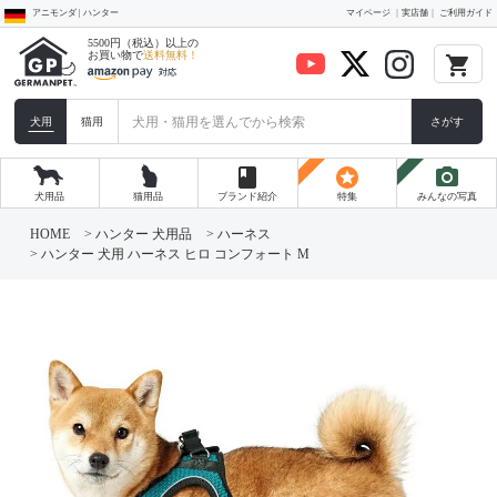
アニモンダ | ハンター
マイページ
実店舗
ご利用ガイド
5500円（税込）以上の
お買い物で
送料無料！
local_grocery_store
犬用
猫用
さがす
book
stars
photo_camera
犬用品
猫用品
ブランド紹介
特集
みんなの写真
HOME
ハンター 犬用品
ハーネス
ハンター 犬用 ハーネス ヒロ コンフォート M