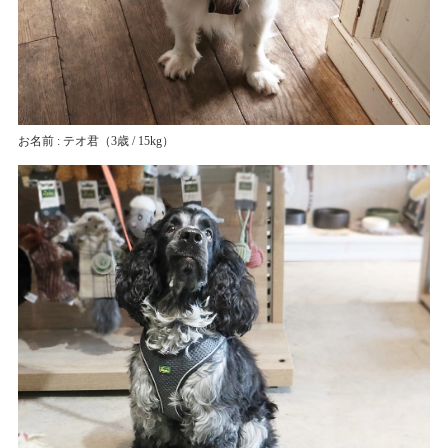
お名前 : テオ君
（3歳 / 15kg）