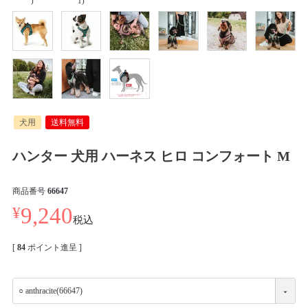
)
1)
犬用
送料無料
ハンター 犬用 ハーネス ヒロ コンフォート M
商品番号
66647
¥
9,240
税込
[
84
ポイント進呈 ]