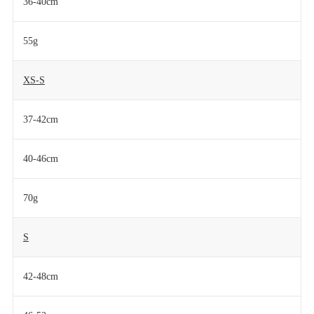
36-40cm
55g
XS-S
37-42cm
40-46cm
70g
S
42-48cm