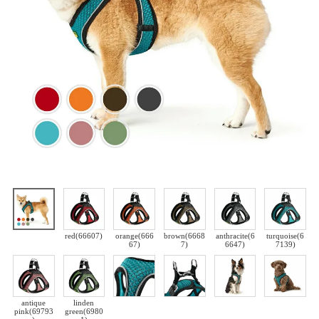
red(66607)
orange(666
brown(6668
anthracite(6
turquoise(6
67)
7)
6647)
7139)
antique
linden
pink(69793
green(6980