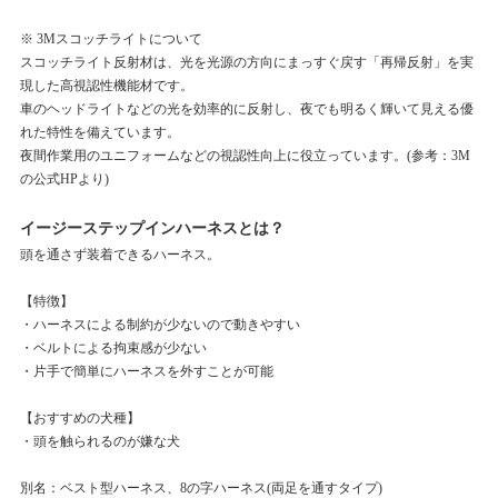
※ 3Mスコッチライトについて
スコッチライト反射材は、光を光源の方向にまっすぐ戻す「再帰反射」を実
現した高視認性機能材です。
車のヘッドライトなどの光を効率的に反射し、夜でも明るく輝いて見える優
れた特性を備えています。
夜間作業用のユニフォームなどの視認性向上に役立っています。(参考：3M
の公式HPより)
イージーステップインハーネスとは？
頭を通さず装着できるハーネス。
【特徴】
・ハーネスによる制約が少ないので動きやすい
・ベルトによる拘束感が少ない
・片手で簡単にハーネスを外すことが可能
【おすすめの犬種】
・頭を触られるのが嫌な犬
別名：ベスト型ハーネス、8の字ハーネス(両足を通すタイプ)