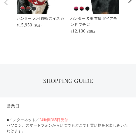
ハンター 犬用 首輪 スイス 37
ハンター 犬用 首輪 ダイアモ
ハンター
15,950
ンド プチ 24
イジング
¥
（税込）
12,100
21,4
¥
¥
（税込）
SHOPPING GUIDE
営業日
■インターネット／
24時間365日受付
パソコン、スマートフォンからいつでもどこでも買い物をお楽しみいた
だけます。