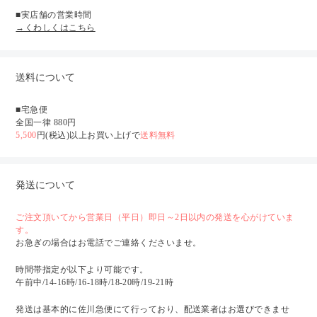
■実店舗の営業時間
→くわしくはこちら
送料について
■宅急便
全国一律 880円
5,500
円(税込)以上お買い上げで
送料無料
発送について
ご注文頂いてから営業日（平日）即日～2日以内の発送を心がけていま
す。
お急ぎの場合はお電話でご連絡くださいませ。
時間帯指定が以下より可能です。
午前中/14-16時/16-18時/18-20時/19-21時
発送は基本的に佐川急便にて行っており、配送業者はお選びできませ