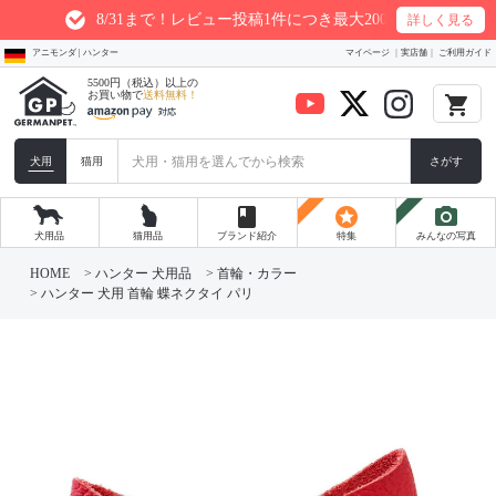
8/31まで！レビュー投稿1件につき最大200ptプレゼント
詳しく見る
アニモンダ | ハンター
マイページ
実店舗
ご利用ガイド
5500円（税込）以上の
お買い物で
送料無料！
local_grocery_store
犬用
猫用
さがす
book
stars
photo_camera
犬用品
猫用品
ブランド紹介
特集
みんなの写真
HOME
ハンター 犬用品
首輪・カラー
ハンター 犬用 首輪 蝶ネクタイ パリ