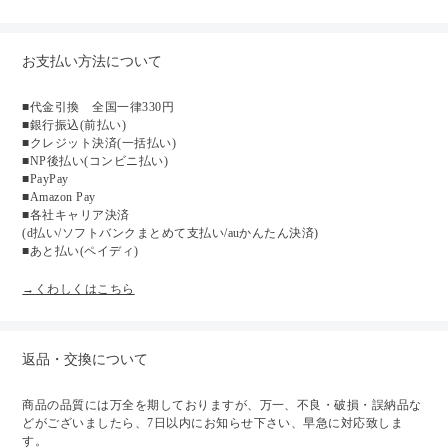
お支払い方法について
■代金引換 全国一律330円
■銀行振込(前払い)
■クレジット決済(一括払い)
■NP後払い(コンビニ払い)
■PayPay
■Amazon Pay
■各社キャリア決済
(d払い/ソフトバンクまとめて支払い/auかんたん決済)
■あと払い(ペイディ)
→くわしくはこちら
返品・交換について
商品の品質には万全を期しておりますが、万一、不良・破損・誤納品な
どがございましたら、7日以内にお知らせ下さい、早急に対応致しま
す。