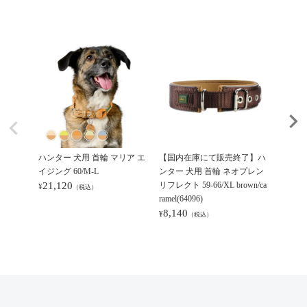
ハンター 犬用 首輪 マリア エ
【国内在庫にて販売終了】ハ
ハンタ
イジング 60/M-L
ンター 犬用 首輪 ネオプレン
ン ヴァ
21,120
リフレクト 59-66/XL brown/ca
6,38
¥
¥
（税込）
ramel(64096)
8,140
¥
（税込）