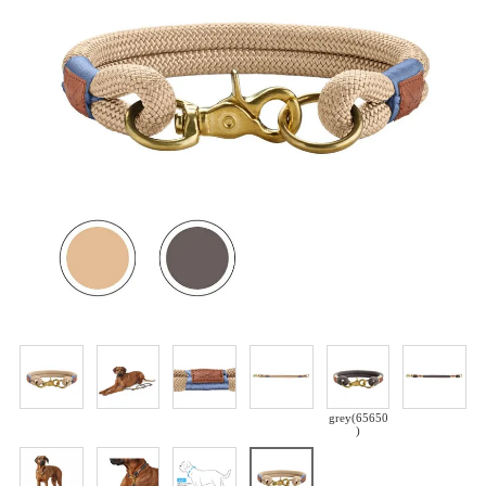
grey(65650
)