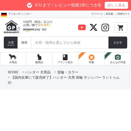
8/31まで！レビュー投稿1件につき最大200ptプレゼント
詳しく見る
アニモンダ | ハンター
マイページ
実店舗
ご利用ガイド
5500円（税込）以上の
お買い物で
送料無料！
local_grocery_store
犬用
猫用
さがす
book
stars
photo_camera
犬用品
猫用品
ブランド紹介
特集
みんなの写真
HOME
ハンター 犬用品
首輪・カラー
【国内在庫にて販売終了】ハンター 犬用 首輪 サンシバー ラントゥム
65