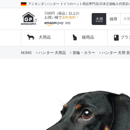
アニモンダ | ハンター ドイツのペット用品専門店(日本正規輸入代理店
5500円（税込）以上の
お買い物で
送料無料！
犬用
猫用
book
犬用品
猫用品
ブラ
HOME
ハンター 犬用品
首輪・カラー
ハンター 犬用 首