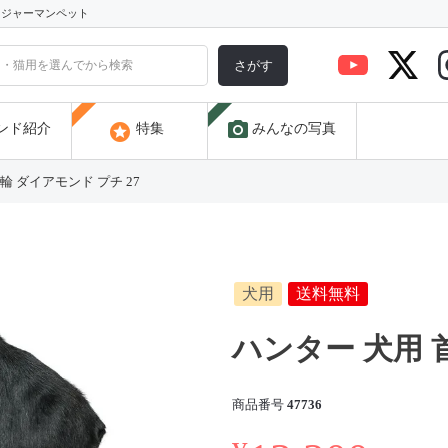
) ジャーマンペット
さがす
photo_camera
stars
ンド紹介
特集
みんなの写真
輪 ダイアモンド プチ 27
犬用
送料無料
ハンター 犬用 
商品番号
47736