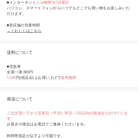
■インターネット／
24時間365日受付
パソコン、スマートフォンからいつでもどこでも買い物をお楽しみいた
だけます。
■実店舗の営業時間
→くわしくはこちら
送料について
■宅急便
全国一律 880円
5,500
円(税込)以上お買い上げで
送料無料
発送について
ご注文頂いてから営業日（平日）即日～2日以内の発送を心がけていま
す。
お急ぎの場合はお電話でご連絡くださいませ。
時間帯指定が以下より可能です。