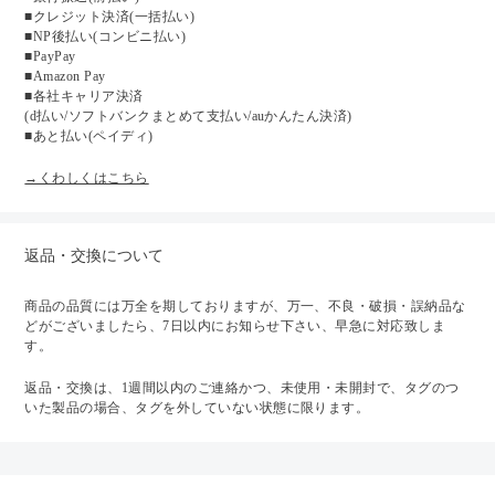
■クレジット決済(一括払い)
■NP後払い(コンビニ払い)
■PayPay
■Amazon Pay
■各社キャリア決済
(d払い/ソフトバンクまとめて支払い/auかんたん決済)
■あと払い(ペイディ)
→くわしくはこちら
返品・交換について
商品の品質には万全を期しておりますが、万一、不良・破損・誤納品な
どがございましたら、7日以内にお知らせ下さい、早急に対応致しま
す。
返品・交換は、1週間以内のご連絡かつ、未使用・未開封で、タグのつ
いた製品の場合、タグを外していない状態に限ります。