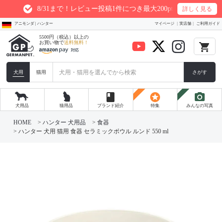
8/31まで！レビュー投稿1件につき最大200ptプレゼント
詳しく見る
アニモンダ | ハンター
マイページ
実店舗
ご利用ガイド
5500円（税込）以上の
お買い物で
送料無料！
local_grocery_store
犬用
猫用
さがす
book
stars
photo_camera
犬用品
猫用品
ブランド紹介
特集
みんなの写真
HOME
ハンター 犬用品
食器
ハンター 犬用 猫用 食器 セラミックボウル ルンド 550 ml