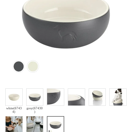
white(6743
grey(67430
4)
)