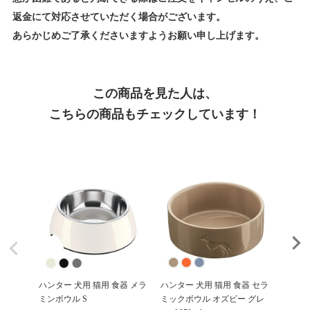
返金にて対応させていただく場合がございます。
あらかじめご了承くださいますようお願い申し上げます。
この商品を見た人は、
こちらの商品もチェックしています！
ハンター 犬用 猫用 食器 メラ
ハンター 犬用 猫用 食器 セラ
ハンター
ミンボウル S
ミックボウル オズビー グレ
ミンボ