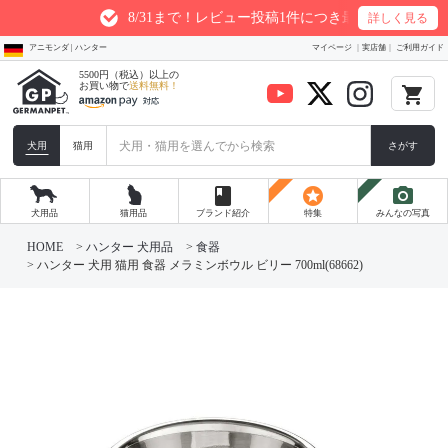
8/31まで！レビュー投稿1件につき最大200ptプレゼン
詳しく見る
アニモンダ | ハンター
マイページ
実店舗
ご利用ガイド
5500円（税込）以上の
お買い物で
送料無料！
local_grocery_store
犬用
猫用
さがす
book
stars
photo_camera
犬用品
猫用品
ブランド紹介
特集
みんなの写真
HOME
ハンター 犬用品
食器
ハンター 犬用 猫用 食器 メラミンボウル ビリー 700ml(68662)