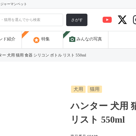
) ジャーマンペット
さがす
photo_camera
stars
ンド紹介
特集
みんなの写真
ー 犬用 猫用 食器 シリコン ボトル リスト 550ml
犬用
猫用
ハンター 犬用 
リスト 550ml