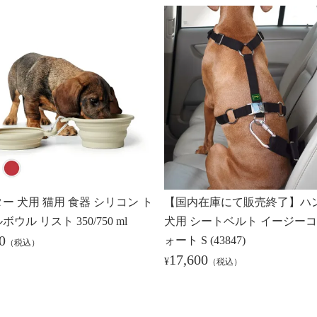
ー 犬用 猫用 食器 シリコン ト
【国内在庫にて販売終了】ハ
ウル リスト 350/750 ml
犬用 シートベルト イージー
0
ォート S (43847)
（税込）
17,600
¥
（税込）