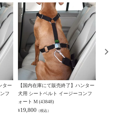
ンター
【国内在庫にて販売終了】ハンター
【国内在庫にて
コンフ
犬用 シートベルト イージーコンフ
犬用 シートベ
ォート M (43848)
ォート L (43849
19,800
20,900
¥
¥
（税込）
（税込）