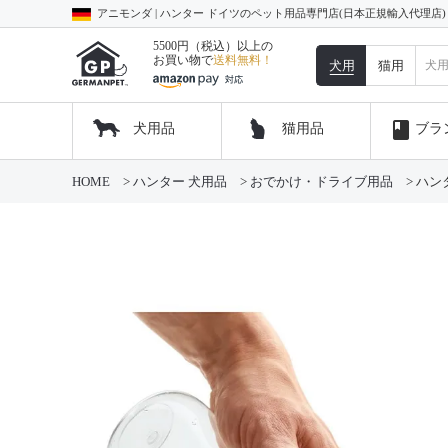
アニモンダ | ハンター ドイツのペット用品専門店(日本正規輸入代理店
5500円（税込）以上の
お買い物で
送料無料！
犬用
猫用
book
犬用品
猫用品
ブラ
HOME
ハンター 犬用品
おでかけ・ドライブ用品
ハンタ