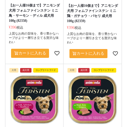
【お一人様16個まで】アニモンダ
【お一人様16個まで】アニモンダ
犬用 フォムファインステン ミニ
犬用 フォムファインステン ミニ
鳥・サーモン・ディル 成犬用
鶏・ガチョウ・パセリ 成犬用
100g (82358)
100g (82359)
¥
396
税込
¥
396
税込
上質なお肉の旨味を、香り豊かなハ
上質なお肉の旨味を、香り豊かなハ
ーブがより一層引き立てる贅沢な味
ーブがより一層引き立てる贅沢な味
わい
わい
カートに入れる
カートに入れる
犬用
成犬用
コンプリートフード
犬用
成犬用
コンプリートフード