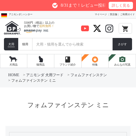
8/31まで！レビュー投稿1件につき最大20
詳しく見る
アニモンダ | ハンター
マイページ
実店舗
ご利用ガイド
5500円（税込）以上の
お買い物で
送料無料！
local_grocery_store
犬用
猫用
さがす
book
stars
photo_camera
犬用品
猫用品
ブランド紹介
特集
みんなの写真
HOME
アニモンダ 犬用フード
フォムファインステン
フォムファインステン ミニ
フォムファインステン ミニ