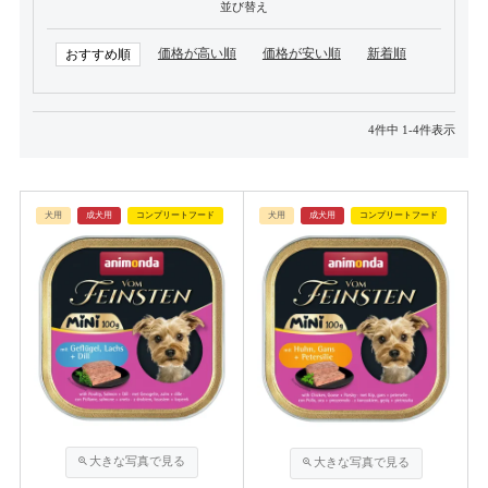
並び替え
価格が高い順
価格が安い順
新着順
おすすめ順
4
件中
1
-
4
件表示
犬用
成犬用
コンプリートフード
犬用
成犬用
コンプリートフード