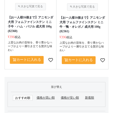
【お一人様16個まで】アニモンダ
【お一人様16個まで】アニモンダ
犬用 フォムファインステン ミニ
犬用 フォムファインステン ミニ
子牛・ハム・バジル 成犬用 100g
牛・鴨・オレガノ 成犬用 100g
(82360)
(82361)
¥
396
税込
¥
396
税込
上質なお肉の旨味を、香り豊かなハ
上質なお肉の旨味を、香り豊かなハ
ーブがより一層引き立てる贅沢な味
ーブがより一層引き立てる贅沢な味
わい
わい
カートに入れる
カートに入れる
並び替え
価格が高い順
価格が安い順
新着順
おすすめ順