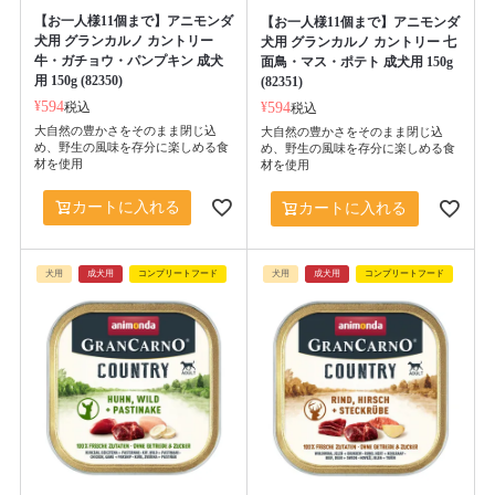
【お一人様11個まで】アニモンダ
【お一人様11個まで】アニモンダ
犬用 グランカルノ カントリー
犬用 グランカルノ カントリー 七
牛・ガチョウ・パンプキン 成犬
面鳥・マス・ポテト 成犬用 150g
用 150g (82350)
(82351)
¥
594
税込
¥
594
税込
大自然の豊かさをそのまま閉じ込
大自然の豊かさをそのまま閉じ込
め、野生の風味を存分に楽しめる食
め、野生の風味を存分に楽しめる食
材を使用
材を使用
カートに入れる
カートに入れる
犬用
成犬用
コンプリートフード
犬用
成犬用
コンプリートフード