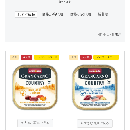
並び替え
価格が高い順
価格が安い順
新着順
おすすめ順
4
件中
1
-
4
件表示
犬用
成犬用
コンプリートフード
犬用
成犬用
コンプリートフード