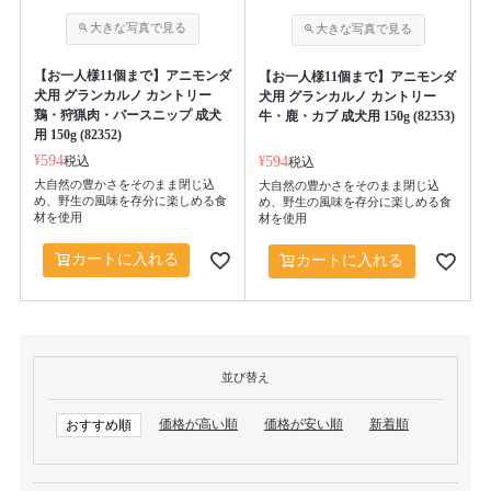
【お一人様11個まで】アニモンダ
【お一人様11個まで】アニモンダ
犬用 グランカルノ カントリー
犬用 グランカルノ カントリー
鶏・狩猟肉・パースニップ 成犬
牛・鹿・カブ 成犬用 150g (82353)
用 150g (82352)
¥
594
税込
¥
594
税込
大自然の豊かさをそのまま閉じ込
大自然の豊かさをそのまま閉じ込
め、野生の風味を存分に楽しめる食
め、野生の風味を存分に楽しめる食
材を使用
材を使用
カートに入れる
カートに入れる
並び替え
価格が高い順
価格が安い順
新着順
おすすめ順