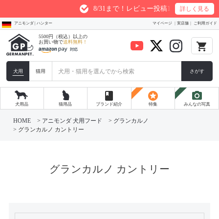
8/31まで！レビュー投稿1件につき最大200
詳しく見る
アニモンダ | ハンター
マイページ
実店舗
ご利用ガイド
5500円（税込）以上の
お買い物で
送料無料！
local_grocery_store
犬用
猫用
さがす
book
stars
photo_camera
犬用品
猫用品
ブランド紹介
特集
みんなの写真
HOME
アニモンダ 犬用フード
グランカルノ
グランカルノ カントリー
グランカルノ カントリー