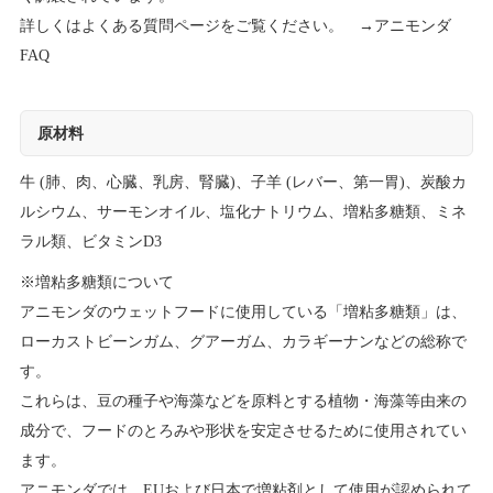
詳しくはよくある質問ページをご覧ください。 →
アニモンダ
FAQ
原材料
牛 (肺、肉、心臓、乳房、腎臓)、子羊 (レバー、第一胃)、炭酸カ
ルシウム、サーモンオイル、塩化ナトリウム、増粘多糖類、ミネ
ラル類、ビタミンD3
※増粘多糖類について
アニモンダのウェットフードに使用している「増粘多糖類」は、
ローカストビーンガム、グアーガム、カラギーナンなどの総称で
す。
これらは、豆の種子や海藻などを原料とする植物・海藻等由来の
成分で、フードのとろみや形状を安定させるために使用されてい
ます。
アニモンダでは、EUおよび日本で増粘剤として使用が認められて