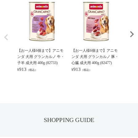
【お一人様6個まで】アニモ
【お一人様6個まで】アニモ
【お一
ンダ 犬用 グランカルノ 牛・
ンダ 犬用 グランカルノ 豚・
ンダ 犬
子羊 成犬用 400g (82733)
心臓 成犬用 400g (82477)
犬用 400
913
913
913
¥
¥
¥
（税込）
（税込）
（
SHOPPING GUIDE