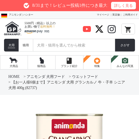
8/31まで！レビュー投稿1件につき最大200ptプレゼント
詳しく見る
アニモンダ | ハンター
マイページ
実店舗
ご利用ガイド
5500円（税込）以上の
お買い物で
送料無料！
local_grocery_store
犬用
猫用
さがす
book
stars
photo_camera
犬用品
猫用品
ブランド紹介
特集
みんなの写真
HOME
アニモンダ 犬用フード
ウエットフード
【お一人様6個まで】アニモンダ 犬用 グランカルノ 牛・子羊 シニア
犬用 400g (82737)