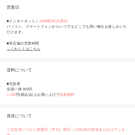
営業日
■インターネット／
24時間365日受付
パソコン、スマートフォンからいつでもどこでも買い物をお楽しみいた
だけます。
■実店舗の営業時間
→くわしくはこちら
送料について
■宅急便
全国一律 880円
5,500
円(税込)以上お買い上げで
送料無料
発送について
ご注文頂いてから営業日（平日）即日～2日以内の発送を心がけていま
す。