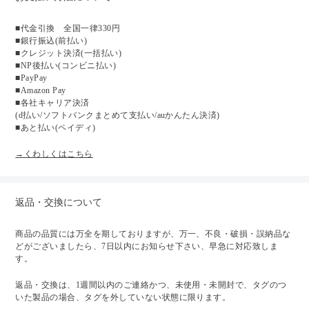
■代金引換 全国一律330円
■銀行振込(前払い)
■クレジット決済(一括払い)
■NP後払い(コンビニ払い)
■PayPay
■Amazon Pay
■各社キャリア決済
(d払い/ソフトバンクまとめて支払い/auかんたん決済)
■あと払い(ペイディ)
→くわしくはこちら
返品・交換について
商品の品質には万全を期しておりますが、万一、不良・破損・誤納品な
どがございましたら、7日以内にお知らせ下さい、早急に対応致しま
す。
返品・交換は、1週間以内のご連絡かつ、未使用・未開封で、タグのつ
いた製品の場合、タグを外していない状態に限ります。