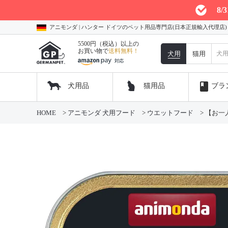
8
アニモンダ | ハンター ドイツのペット用品専門店(日本正規輸入代理店
5500円（税込）以上の
お買い物で
送料無料！
犬用
猫用
book
犬用品
猫用品
ブラ
HOME
アニモンダ 犬用フード
ウエットフード
【お一人