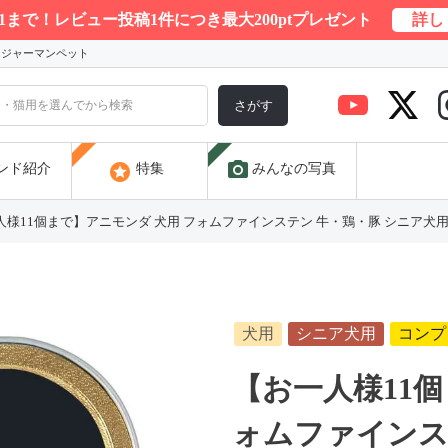
/31まで！レビュー投稿1件につき最大200ptプレゼント
詳し
) ジャーマンペット
さがす
photo_camera
stars
ンド紹介
特集
みんなの写真
様11個まで】アニモンダ 犬用 フォムファインステン 牛・鶏・豚 シニア犬用 150g
犬用
シニア犬用
コンプ
【お一人様11個
ォムファインス