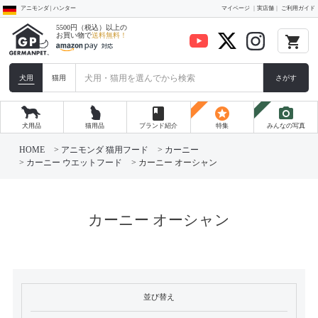
アニモンダ | ハンター
マイページ
実店舗
ご利用ガイド
5500円（税込）以上の
お買い物で
送料無料！
local_grocery_store
犬用
猫用
さがす
book
stars
photo_camera
犬用品
猫用品
ブランド紹介
特集
みんなの写真
HOME
アニモンダ 猫用フード
カーニー
カーニー ウエットフード
カーニー オーシャン
カーニー オーシャン
並び替え