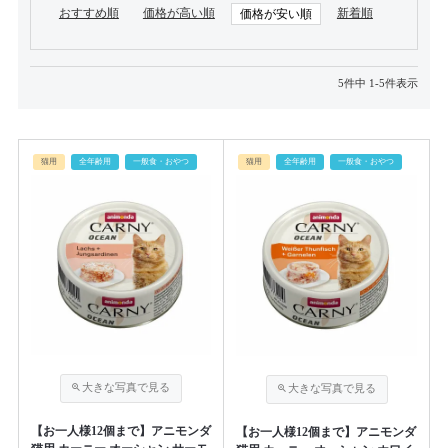
おすすめ順
価格が高い順
新着順
価格が安い順
5
件中
1
-
5
件表示
猫用
全年齢用
一般食・おやつ
猫用
全年齢用
一般食・おやつ
【お一人様12個まで】アニモンダ
【お一人様12個まで】アニモンダ