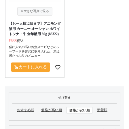
【お一人様12個まで】アニモンダ
猫用 カーニー オーシャン ホワイ
トツナ・牛 全年齢用 80g (83322)
¥
638
税込
猫に人気の高いお魚やエビなどのシ
ーフードを贅沢に取り入れた、満足
感たっぷりのメニュー
カートに入れる
並び替え
おすすめ順
価格が高い順
新着順
価格が安い順