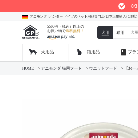
8
アニモンダ | ハンター ドイツのペット用品専門店(日本正規輸入代理店
5500円（税込）以上の
お買い物で
送料無料！
犬用
猫用
book
犬用品
猫用品
ブラ
HOME
アニモンダ 猫用フード
ウエットフード
【お一人