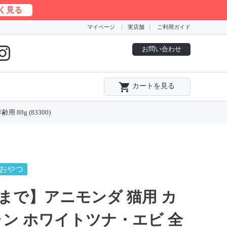
く見る
マイページ
実店舗
ご利用ガイド
お問い合わせ
local_grocery_store
カートを見る
0g (83300)
おやつ
まで】アニモンダ 猫用 カ
ャン ホワイトツナ・エビ 全