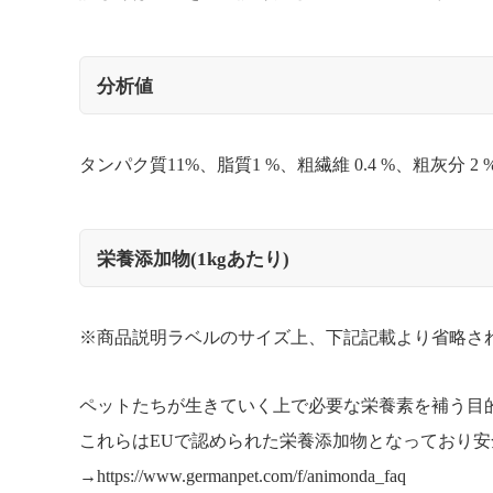
分析値
タンパク質11%、脂質1 %、粗繊維 0.4 %、粗灰分 2 %
栄養添加物(1kgあたり)
※商品説明ラベルのサイズ上、下記記載より省略さ
ペットたちが生きていく上で必要な栄養素を補う目
これらはEUで認められた栄養添加物となっており
→
https://www.germanpet.com/f/animonda_faq