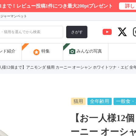
/31まで！レビュー投稿1件につき最大200ptプレゼント
詳し
) ジャーマンペット
さがす
photo_camera
stars
ンド紹介
特集
みんなの写真
様12個まで】アニモンダ 猫用 カーニー オーシャン ホワイトツナ・エビ 全年齢用 8
猫用
全年齢用
一般食・
【お一人様12個
ーニー オーシ