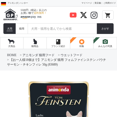
アニモンダ | ハンター
マイページ
実店舗
ご利用ガイド
5500円（税込）以上の
お買い物で
送料無料！
local_grocery_store
犬用
猫用
さがす
book
stars
photo_camera
犬用品
猫用品
ブランド紹介
特集
みんなの写真
HOME
アニモンダ 猫用フード
ウエットフード
【お一人様18個まで】アニモンダ 猫用 フォムファインステン パウチ
サーモン・チキンフィレ 50g (83689)