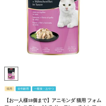
猫用
全年齢用
一般食・おやつ
【お一人様18個まで】アニモンダ 猫用 フォム