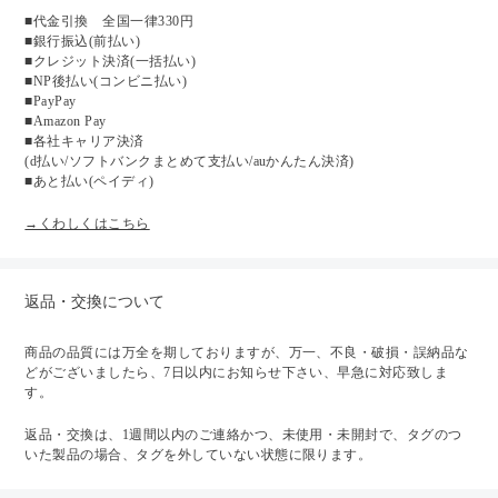
■代金引換 全国一律330円
■銀行振込(前払い)
■クレジット決済(一括払い)
■NP後払い(コンビニ払い)
■PayPay
■Amazon Pay
■各社キャリア決済
(d払い/ソフトバンクまとめて支払い/auかんたん決済)
■あと払い(ペイディ)
→くわしくはこちら
返品・交換について
商品の品質には万全を期しておりますが、万一、不良・破損・誤納品な
どがございましたら、7日以内にお知らせ下さい、早急に対応致しま
す。
返品・交換は、1週間以内のご連絡かつ、未使用・未開封で、タグのつ
いた製品の場合、タグを外していない状態に限ります。