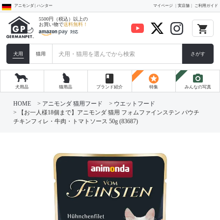
アニモンダ | ハンター
マイページ
実店舗
ご利用ガイド
5500円（税込）以上の
お買い物で
送料無料！
local_grocery_store
犬用
猫用
さがす
book
stars
photo_camera
犬用品
猫用品
ブランド紹介
特集
みんなの写真
HOME
アニモンダ 猫用フード
ウエットフード
【お一人様18個まで】アニモンダ 猫用 フォムファインステン パウチ
チキンフィレ・牛肉・トマトソース 50g (83687)