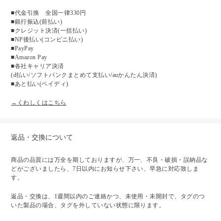
■代金引換 全国一律330円
■銀行振込(前払い)
■クレジット決済(一括払い)
■NP後払い(コンビニ払い)
■PayPay
■Amazon Pay
■各社キャリア決済
(d払い/ソフトバンクまとめて支払い/auかんたん決済)
■あと払い(ペイディ)
→くわしくはこちら
返品・交換について
商品の品質には万全を期しておりますが、万一、不良・破損・誤納品な
どがございましたら、7日以内にお知らせ下さい、早急に対応致しま
す。
返品・交換は、1週間以内のご連絡かつ、未使用・未開封で、タグのつ
いた製品の場合、タグを外していない状態に限ります。