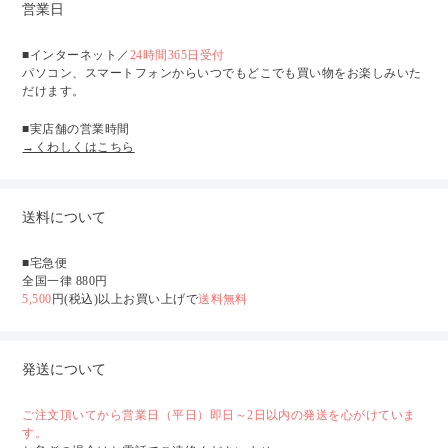
営業日
■インターネット／
24時間365日受付
パソコン、スマートフォンからいつでもどこでも買い物をお楽しみいた
だけます。
■実店舗の営業時間
→くわしくはこちら
送料について
■宅急便
全国一律 880円
5,500
円(税込)以上お買い上げで
送料無料
発送について
ご注文頂いてから営業日（平日）即日～2日以内の発送を心がけていま
す。