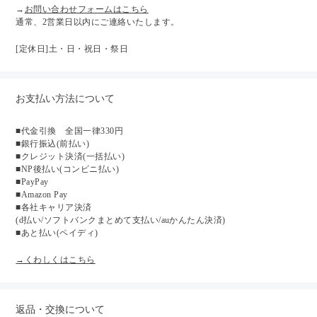
→
お問い合わせフォームはこちら
通常、2営業日以内にご連絡いたします。
[定休日]土・日・祝日・祭日
お支払い方法について
■代金引換 全国一律330円
■銀行振込(前払い)
■クレジット決済(一括払い)
■NP後払い(コンビニ払い)
■PayPay
■Amazon Pay
■各社キャリア決済
(d払い/ソフトバンクまとめて支払い/auかんたん決済)
■あと払い(ペイディ)
→くわしくはこちら
返品・交換について