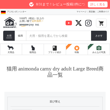
8/31まで！レビュー投稿1件につき最大200ptプレ
詳しく見る
アニモンダ | ハンター
マイページ
実店舗
ご利用ガイド
5500円（税込）以上の
お買い物で
送料無料！
local_grocery_store
犬用
猫用
さがす
book
stars
photo_camera
犬用品
猫用品
ブランド紹介
特集
みんなの写真
猫用 animonda carny dry adult Large Breed商
品一覧
並び替え