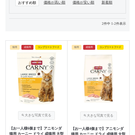
価格が高い順
価格が安い順
新着順
おすすめ順
2
件中
1
-
2
件表示
猫用
成猫用
コンプリートフード
猫用
成猫用
コンプリートフード
【お一人様6個まで】アニモンダ
【お一人様4個まで】アニモンダ
猫用 カーニー ドライ 成猫用 大型
猫用 カーニー ドライ 成猫用 大型