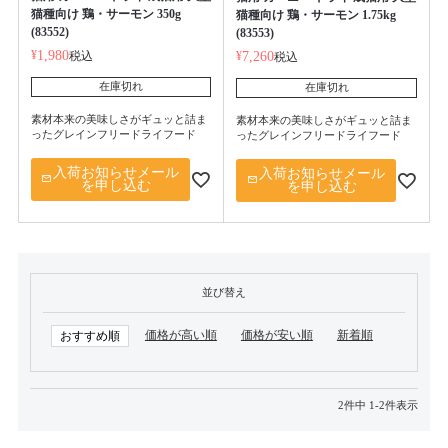
猫種向け 鶏・サーモン 350g
猫種向け 鶏・サーモン 1.75kg
(83552)
(83553)
¥
1,980
税込
¥
7,260
税込
在庫切れ
在庫切れ
素材本来の美味しさがギュッと詰ま
素材本来の美味しさがギュッと詰ま
ったグレインフリードライフード
ったグレインフリードライフード
入荷お知らせメール
入荷お知らせメール
を申し込む
を申し込む
並び替え
価格が高い順
価格が安い順
新着順
おすすめ順
2
件中
1
-
2
件表示