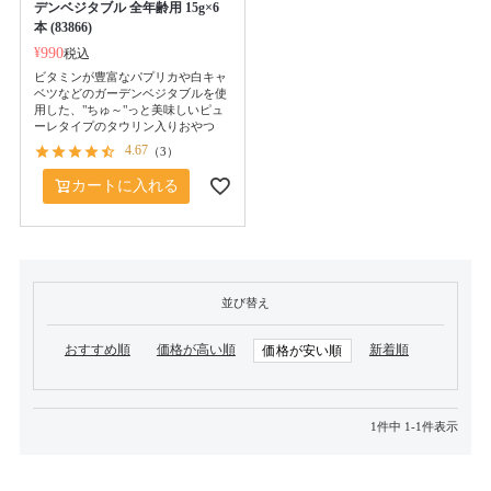
デンベジタブル 全年齢用 15g×6
本 (83866)
¥
990
税込
ビタミンが豊富なパプリカや白キャ
ベツなどのガーデンベジタブルを使
用した、"ちゅ～"っと美味しいピュ
ーレタイプのタウリン入りおやつ
4.67
（
3
）
カートに入れる
並び替え
おすすめ順
価格が高い順
新着順
価格が安い順
1
件中
1
-
1
件表示