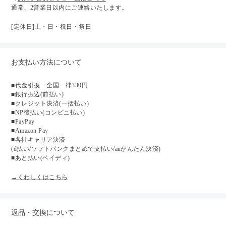
通常、2営業日以内にご連絡いたします。
[定休日]土・日・祝日・祭日
お支払い方法について
■代金引換 全国一律330円
■銀行振込(前払い)
■クレジット決済(一括払い)
■NP後払い(コンビニ払い)
■PayPay
■Amazon Pay
■各社キャリア決済
(d払い/ソフトバンクまとめて支払い/auかんたん決済)
■あと払い(ペイディ)
→くわしくはこちら
返品・交換について