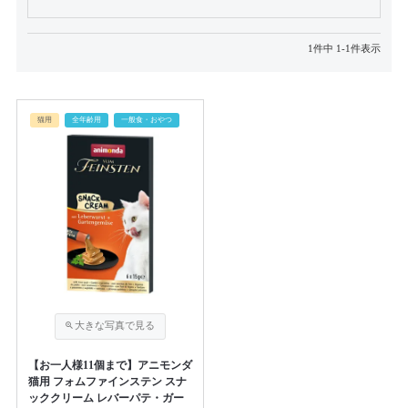
1
件中
1
-
1
件表示
猫用
全年齢用
一般食・おやつ
【お一人様11個まで】アニモンダ
猫用 フォムファインステン スナ
ッククリーム レバーパテ・ガー