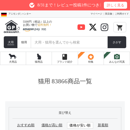
8/31まで！レビュー投稿1件につき最大200ptプレゼン
詳しく見る
アニモンダ | ハンター
マイページ
実店舗
ご利用ガイド
5500円（税込）以上の
お買い物で
送料無料！
local_grocery_store
犬用
猫用
さがす
book
stars
photo_camera
犬用品
猫用品
ブランド紹介
特集
みんなの写真
猫用 83866商品一覧
並び替え
おすすめ順
価格が高い順
新着順
価格が安い順