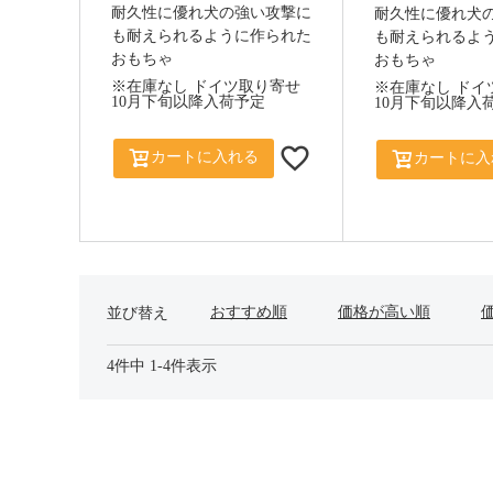
耐久性に優れ犬の強い攻撃に
耐久性に優れ犬
も耐えられるように作られた
も耐えられるよ
おもちゃ
おもちゃ
※在庫なし ドイツ取り寄せ
※在庫なし ドイ
10月下旬以降入荷予定
10月下旬以降入
カートに入れる
カートに入
おすすめ順
価格が高い順
並び替え
4
件中
1
-
4
件表示