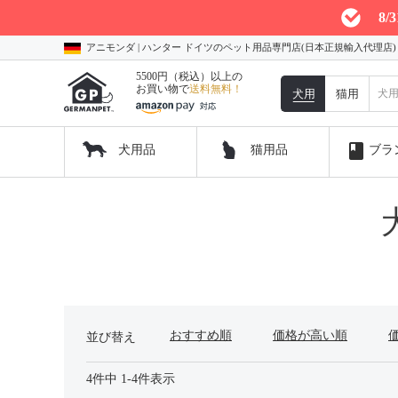
8
アニモンダ | ハンター ドイツのペット用品専門店(日本正規輸入代理店
5500円（税込）以上の
お買い物で
送料無料！
犬用
猫用
book
犬用品
猫用品
ブラ
おすすめ順
価格が高い順
並び替え
4
件中
1
-
4
件表示