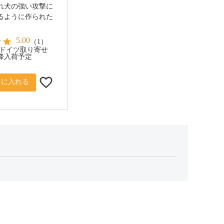
れ犬の強い攻撃に
るように作られた
5.00
（
1
）
 ドイツ取り寄せ
以降入荷予定
トに入れる