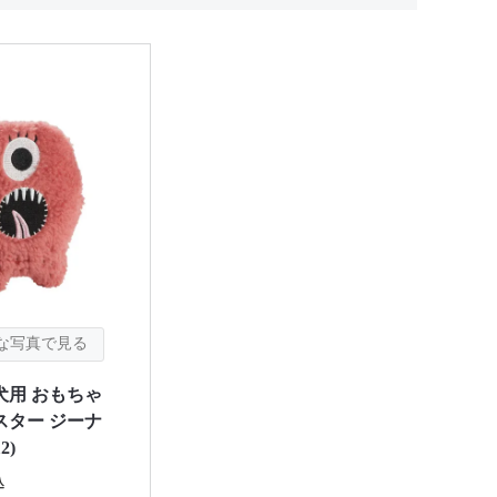
犬用 おもちゃ
スター ジーナ
2)
込