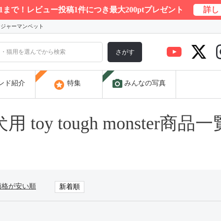
/31まで！レビュー投稿1件につき最大200ptプレゼント
詳し
) ジャーマンペット
さがす
photo_camera
stars
ンド紹介
特集
みんなの写真
犬用 toy tough monster商品一
価格が安い順
新着順