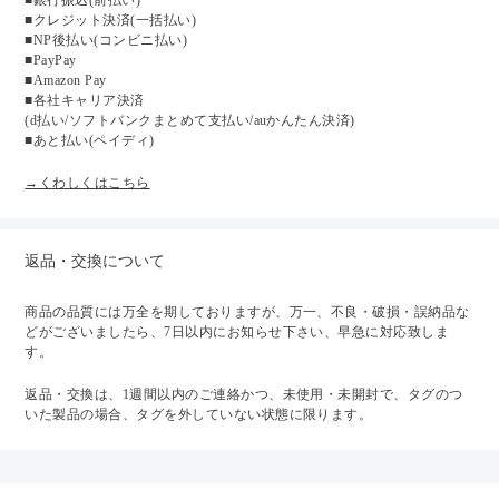
■銀行振込(前払い)
■クレジット決済(一括払い)
■NP後払い(コンビニ払い)
■PayPay
■Amazon Pay
■各社キャリア決済
(d払い/ソフトバンクまとめて支払い/auかんたん決済)
■あと払い(ペイディ)
→くわしくはこちら
返品・交換について
商品の品質には万全を期しておりますが、万一、不良・破損・誤納品な
どがございましたら、7日以内にお知らせ下さい、早急に対応致しま
す。
返品・交換は、1週間以内のご連絡かつ、未使用・未開封で、タグのつ
いた製品の場合、タグを外していない状態に限ります。