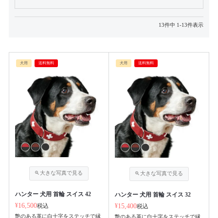
13
件中
1
-
13
件表示
犬用
送料無料
犬用
送料無料
ハンター 犬用 首輪 スイス 42
ハンター 犬用 首輪 スイス 32
¥
16,500
税込
¥
15,400
税込
艶のある革に白十字をステッチで縁
艶のある革に白十字をステッチで縁