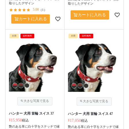
取りしたデザイン
取りしたデザイン
5.00
（
1
）
カートに入れる
カートに入れる
犬用
送料無料
犬用
送料無料
ハンター 犬用 首輪 スイス 37
ハンター 犬用 首輪 スイス 47
¥
15,950
税込
¥
17,050
税込
艶のある革に白十字をステッチで縁
艶のある革に白十字をステッチで縁