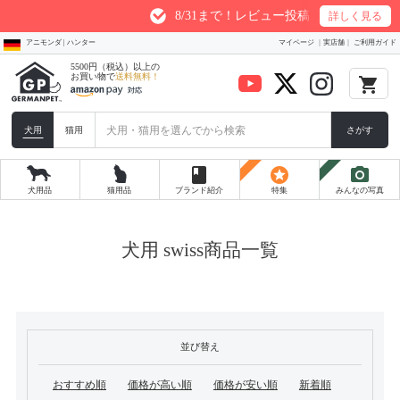
8/31まで！レビュー投稿1件につき最大200p
詳しく見る
アニモンダ | ハンター
マイページ
実店舗
ご利用ガイド
5500円（税込）以上の
お買い物で
送料無料！
local_grocery_store
犬用
猫用
さがす
book
stars
photo_camera
犬用品
猫用品
ブランド紹介
特集
みんなの写真
犬用 swiss商品一覧
並び替え
おすすめ順
価格が高い順
価格が安い順
新着順