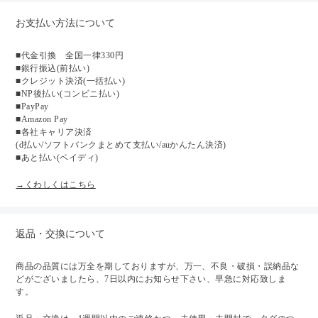
お支払い方法について
■代金引換 全国一律330円
■銀行振込(前払い)
■クレジット決済(一括払い)
■NP後払い(コンビニ払い)
■PayPay
■Amazon Pay
■各社キャリア決済
(d払い/ソフトバンクまとめて支払い/auかんたん決済)
■あと払い(ペイディ)
→くわしくはこちら
返品・交換について
商品の品質には万全を期しておりますが、万一、不良・破損・誤納品な
どがございましたら、7日以内にお知らせ下さい、早急に対応致しま
す。