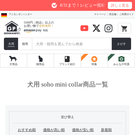
8/31まで！レビュー投稿1件につき最大200
詳しく見る
アニモンダ | ハンター
マイページ
実店舗
ご利用ガイド
5500円（税込）以上の
お買い物で
送料無料！
local_grocery_store
犬用
猫用
さがす
book
stars
photo_camera
犬用品
猫用品
ブランド紹介
特集
みんなの写真
犬用 soho mini collar商品一覧
並び替え
おすすめ順
価格が高い順
価格が安い順
新着順