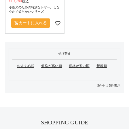
¥
10,780
税込
小型犬のための特別なレザー。しな
やかで柔らかいシリーズ
カートに入れる
並び替え
おすすめ順
価格が高い順
価格が安い順
新着順
5
件中
1
-
5
件表示
SHOPPING GUIDE