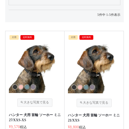
5
件中
1
-
5
件表示
犬用
送料無料
犬用
送料無料
ハンター 犬用 首輪 ソーホー ミニ
ハンター 犬用 首輪 ソーホー ミニ
27/XXS-XS
21/XXS
¥
9,570
税込
¥
8,800
税込