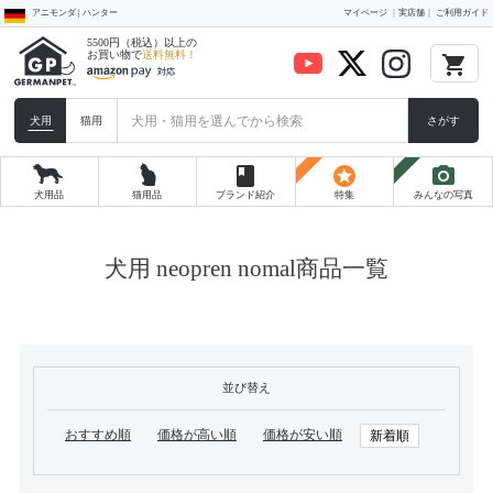
アニモンダ | ハンター
マイページ
実店舗
ご利用ガイド
5500円（税込）以上の
お買い物で
送料無料！
local_grocery_store
犬用
猫用
さがす
book
stars
photo_camera
犬用品
猫用品
ブランド紹介
特集
みんなの写真
犬用 neopren nomal商品一覧
並び替え
おすすめ順
価格が高い順
価格が安い順
新着順