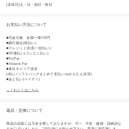
[定休日]土・日・祝日・祭日
お支払い方法について
■代金引換 全国一律330円
■銀行振込(前払い)
■クレジット決済(一括払い)
■NP後払い(コンビニ払い)
■PayPay
■Amazon Pay
■各社キャリア決済
(d払い/ソフトバンクまとめて支払い/auかんたん決済)
■あと払い(ペイディ)
→くわしくはこちら
返品・交換について
商品の品質には万全を期しておりますが、万一、不良・破損・誤納品な
どがございましたら、7日以内にお知らせ下さい、早急に対応致しま