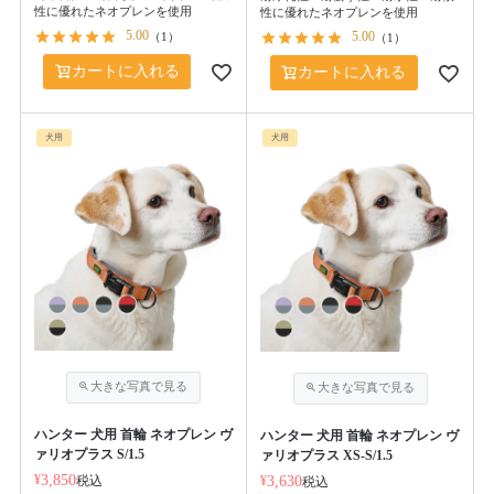
性に優れたネオプレンを使用
性に優れたネオプレンを使用
5.00
5.00
（
1
）
（
1
）
カートに入れる
カートに入れる
犬用
犬用
ハンター 犬用 首輪 ネオプレン ヴ
ハンター 犬用 首輪 ネオプレン ヴ
ァリオプラス S/1.5
ァリオプラス XS-S/1.5
¥
3,850
税込
¥
3,630
税込