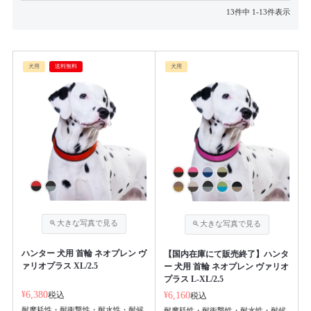
13
件中
1
-
13
件表示
犬用
送料無料
犬用
ハンター 犬用 首輪 ネオプレン ヴ
【国内在庫にて販売終了】ハンタ
ァリオプラス XL/2.5
ー 犬用 首輪 ネオプレン ヴァリオ
プラス L-XL/2.5
¥
6,380
税込
¥
6,160
税込
耐摩耗性・耐衝撃性・耐水性・耐候
耐摩耗性・耐衝撃性・耐水性・耐候