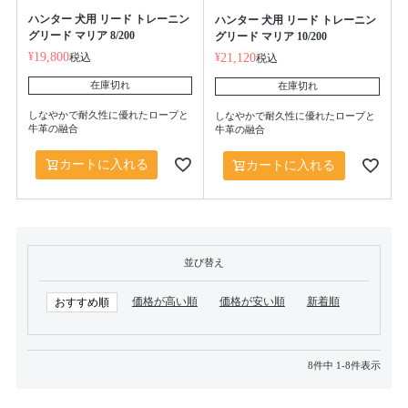
ハンター 犬用 リード トレーニン
ハンター 犬用 リード トレーニン
グリード マリア 8/200
グリード マリア 10/200
¥
19,800
税込
¥
21,120
税込
在庫切れ
在庫切れ
しなやかで耐久性に優れたロープと
しなやかで耐久性に優れたロープと
牛革の融合
牛革の融合
カートに入れる
カートに入れる
並び替え
価格が高い順
価格が安い順
新着順
おすすめ順
8
件中
1
-
8
件表示