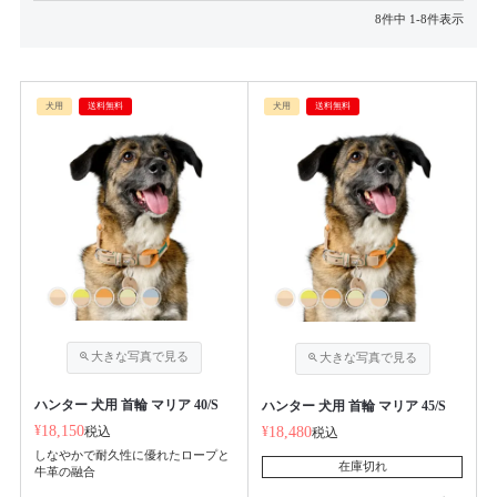
8
件中
1
-
8
件表示
犬用
送料無料
犬用
送料無料
ハンター 犬用 首輪 マリア 40/S
ハンター 犬用 首輪 マリア 45/S
¥
18,150
税込
¥
18,480
税込
しなやかで耐久性に優れたロープと
在庫切れ
牛革の融合