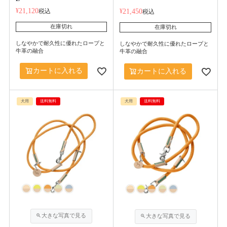
¥
21,120
税込
¥
21,450
税込
在庫切れ
在庫切れ
しなやかで耐久性に優れたロープと
しなやかで耐久性に優れたロープと
牛革の融合
牛革の融合
カートに入れる
カートに入れる
犬用
送料無料
犬用
送料無料