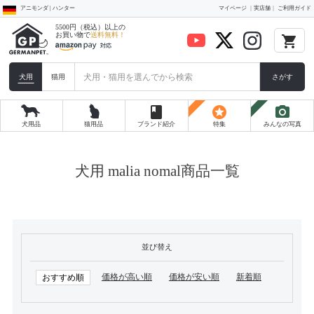
アニモンダ | ハンター
マイページ
実店舗
ご利用ガイド
5500円（税込）以上の
お買い物で
送料無料！
local_grocery_store
犬用
猫用
さがす
book
stars
photo_camera
犬用品
猫用品
ブランド紹介
特集
みんなの写真
犬用 malia nomal商品一覧
並び替え
価格が高い順
価格が安い順
新着順
おすすめ順