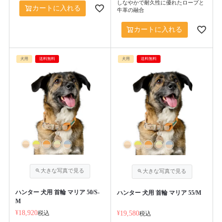
しなやかで耐久性に優れたロープと
カートに入れる
牛革の融合
カートに入れる
犬用
送料無料
犬用
送料無料
ハンター 犬用 首輪 マリア 50/S-
ハンター 犬用 首輪 マリア 55/M
M
¥
18,920
税込
¥
19,580
税込