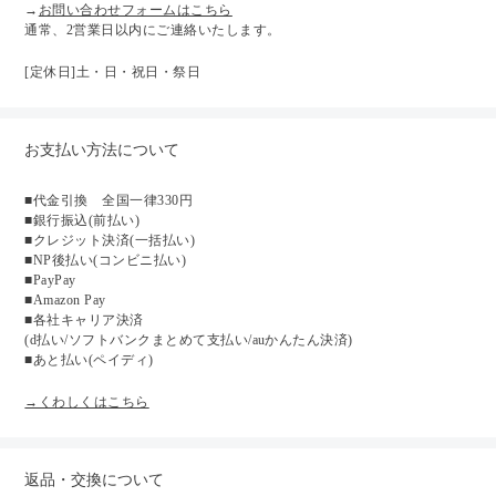
→
お問い合わせフォームはこちら
通常、2営業日以内にご連絡いたします。
[定休日]土・日・祝日・祭日
お支払い方法について
■代金引換 全国一律330円
■銀行振込(前払い)
■クレジット決済(一括払い)
■NP後払い(コンビニ払い)
■PayPay
■Amazon Pay
■各社キャリア決済
(d払い/ソフトバンクまとめて支払い/auかんたん決済)
■あと払い(ペイディ)
→くわしくはこちら
返品・交換について