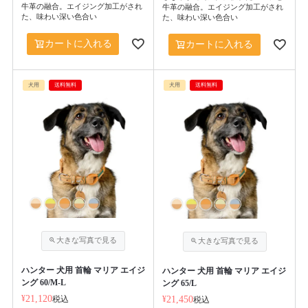
牛革の融合。エイジング加工がされ
牛革の融合。エイジング加工がされ
た、味わい深い色合い
た、味わい深い色合い
カートに入れる
カートに入れる
犬用
送料無料
犬用
送料無料
ハンター 犬用 首輪 マリア エイジ
ハンター 犬用 首輪 マリア エイジ
ング 60/M-L
ング 65/L
¥
21,120
税込
¥
21,450
税込