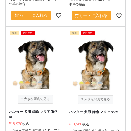
牛革の融合
牛革の融合
カートに入れる
カートに入れる
犬用
送料無料
犬用
送料無料
ハンター 犬用 首輪 マリア 50/S-
ハンター 犬用 首輪 マリア 55/M
M
¥
18,920
税込
¥
19,580
税込
しなやかで耐久性に優れたロープと
しなやかで耐久性に優れたロープと