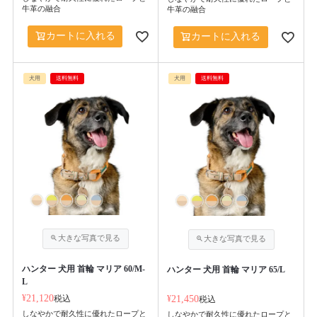
牛革の融合
牛革の融合
カートに入れる
カートに入れる
犬用
送料無料
犬用
送料無料
ハンター 犬用 首輪 マリア 60/M-
ハンター 犬用 首輪 マリア 65/L
L
¥
21,120
税込
¥
21,450
税込
しなやかで耐久性に優れたロープと
しなやかで耐久性に優れたロープと