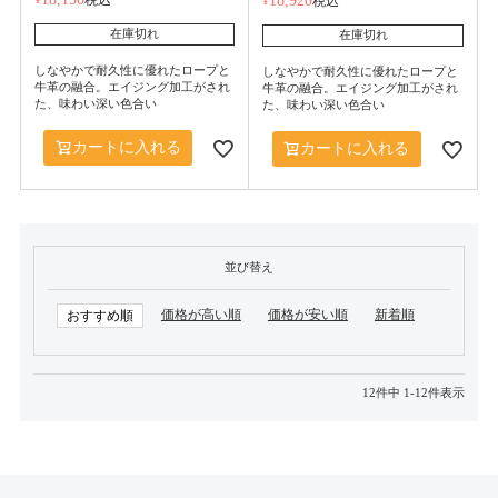
税込
¥
18,920
税込
在庫切れ
在庫切れ
しなやかで耐久性に優れたロープと
しなやかで耐久性に優れたロープと
牛革の融合。エイジング加工がされ
牛革の融合。エイジング加工がされ
た、味わい深い色合い
た、味わい深い色合い
カートに入れる
カートに入れる
並び替え
価格が高い順
価格が安い順
新着順
おすすめ順
12
件中
1
-
12
件表示