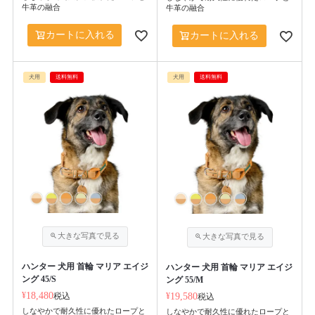
牛革の融合
牛革の融合
カートに入れる
カートに入れる
犬用
送料無料
犬用
送料無料
ハンター 犬用 首輪 マリア エイジ
ハンター 犬用 首輪 マリア エイジ
ング 45/S
ング 55/M
¥
18,480
税込
¥
19,580
税込
しなやかで耐久性に優れたロープと
しなやかで耐久性に優れたロープと