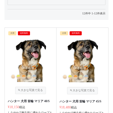
12
件中
1
-
12
件表示
犬用
送料無料
犬用
送料無料
ハンター 犬用 首輪 マリア 40/S
ハンター 犬用 首輪 マリア 45/S
¥
18,150
税込
¥
18,480
税込
しなやかで耐久性に優れたロープと
しなやかで耐久性に優れたロープと