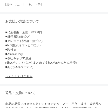
[定休日]土・日・祝日・祭日
お支払い方法について
■代金引換 全国一律330円
■銀行振込(前払い)
■クレジット決済(一括払い)
■NP後払い(コンビニ払い)
■PayPay
■Amazon Pay
■各社キャリア決済
(d払い/ソフトバンクまとめて支払い/auかんたん決済)
■あと払い(ペイディ)
→くわしくはこちら
返品・交換について
商品の品質には万全を期しておりますが、万一、不良・破損・誤納品な