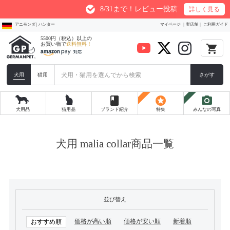
8/31まで！レビュー投稿1件につき最大200p
詳しく見る
アニモンダ | ハンター
マイページ
実店舗
ご利用ガイド
5500円（税込）以上の
お買い物で
送料無料！
local_grocery_store
犬用
猫用
さがす
book
stars
photo_camera
犬用品
猫用品
ブランド紹介
特集
みんなの写真
犬用 malia collar商品一覧
並び替え
価格が高い順
価格が安い順
新着順
おすすめ順