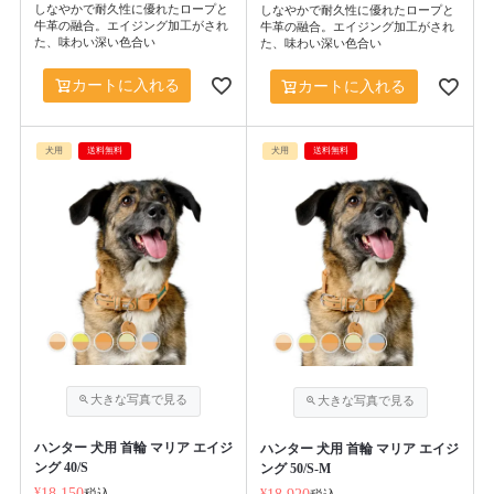
しなやかで耐久性に優れたロープと
しなやかで耐久性に優れたロープと
牛革の融合。エイジング加工がされ
牛革の融合。エイジング加工がされ
た、味わい深い色合い
た、味わい深い色合い
カートに入れる
カートに入れる
犬用
送料無料
犬用
送料無料
ハンター 犬用 首輪 マリア エイジ
ハンター 犬用 首輪 マリア エイジ
ング 40/S
ング 50/S-M
¥
18,150