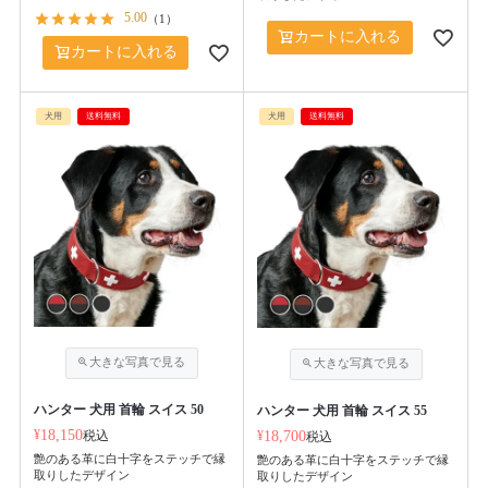
5.00
（
1
）
カートに入れる
カートに入れる
犬用
送料無料
犬用
送料無料
ハンター 犬用 首輪 スイス 50
ハンター 犬用 首輪 スイス 55
¥
18,150
税込
¥
18,700
税込
艶のある革に白十字をステッチで縁
艶のある革に白十字をステッチで縁
取りしたデザイン
取りしたデザイン