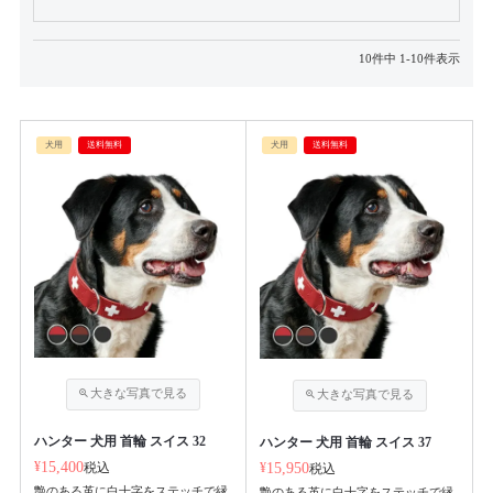
10
件中
1
-
10
件表示
犬用
送料無料
犬用
送料無料
ハンター 犬用 首輪 スイス 32
ハンター 犬用 首輪 スイス 37
¥
15,400
税込
¥
15,950
税込
艶のある革に白十字をステッチで縁
艶のある革に白十字をステッチで縁