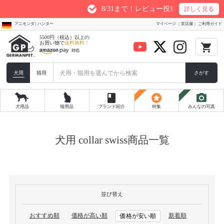
8/31まで！レビュー投稿で最大200ptプレ
詳しく見る
アニモンダ | ハンター
マイページ
実店舗
ご利用ガイド
5500円（税込）以上の
お買い物で
送料無料！
local_grocery_store
犬用
猫用
さがす
book
stars
photo_camera
犬用品
猫用品
ブランド紹介
特集
みんなの写真
犬用 collar swiss商品一覧
並び替え
おすすめ順
価格が高い順
新着順
価格が安い順