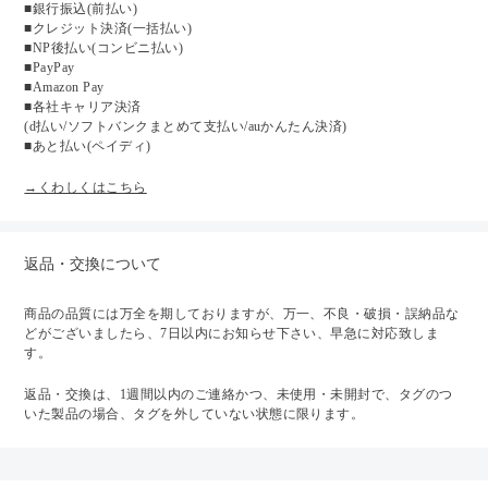
■銀行振込(前払い)
■クレジット決済(一括払い)
■NP後払い(コンビニ払い)
■PayPay
■Amazon Pay
■各社キャリア決済
(d払い/ソフトバンクまとめて支払い/auかんたん決済)
■あと払い(ペイディ)
→くわしくはこちら
返品・交換について
商品の品質には万全を期しておりますが、万一、不良・破損・誤納品な
どがございましたら、7日以内にお知らせ下さい、早急に対応致しま
す。
返品・交換は、1週間以内のご連絡かつ、未使用・未開封で、タグのつ
いた製品の場合、タグを外していない状態に限ります。