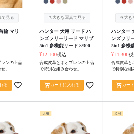
首輪 マリ
ハンター 犬用 リード ハ
ハンター 
ンズフリーリード マリブ
ンズフリー
5in1 多機能リード 8/300
5in1 多機
¥
12,100
¥
14,300
税込
税
プレンの上品
合成皮革とネオプレンの上品
合成皮革と
わせ。
で特別な組み合わせ。
で特別な組
れる
カートに入れる
カー
犬用
犬用