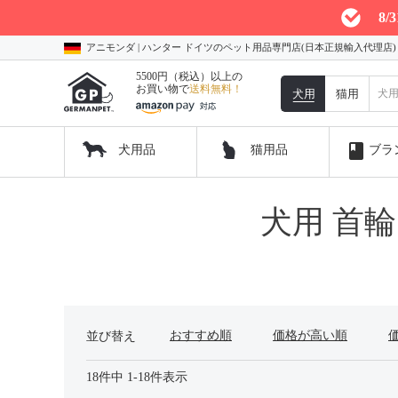
8
アニモンダ | ハンター ドイツのペット用品専門店(日本正規輸入代理店
5500円（税込）以上の
お買い物で
送料無料！
犬用
猫用
book
犬用品
猫用品
ブラ
犬用 首
おすすめ順
価格が高い順
並び替え
18
件中
1
-
18
件表示