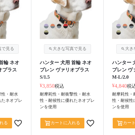
首輪 ネオ
ハンター 犬用 首輪 ネオ
ハンター 
オプラス
プレン ヴァリオプラス
プレン ヴ
S/1.5
M-L/2.0
¥
3,850
¥
4,840
税込
税
撃性・耐水
耐摩耗性・耐衝撃性・耐水
耐摩耗性・
れたネオプレ
性・耐候性に優れたネオプレ
性・耐候性
ンを使用
ンを使用
れる
カートに入れる
カー