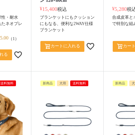
ン 120×80cm
¥
15,400
¥
5,280
税込
税
撃性・耐水
ブランケットにもクッション
合成皮革と
れたネオプレ
にもなる、便利な2WAY仕様
で特別な組
ブランケット
5.00
（
1
）
カートに入れる
カー
れる
送料無料
新商品
犬用
送料無料
新商品
犬