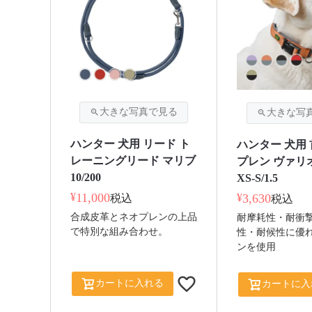
ハンター 犬用 リード ト
ハンター 犬用 
レーニングリード マリブ
プレン ヴァリ
10/200
XS-S/1.5
¥
11,000
¥
3,630
税込
税込
合成皮革とネオプレンの上品
耐摩耗性・耐衝
で特別な組み合わせ。
性・耐候性に優
ンを使用
カートに入れる
カートに入