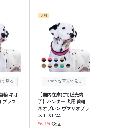
犬用
首輪 ネオ
【国内在庫にて販売終
オプラス
了】ハンター 犬用 首輪
ネオプレン ヴァリオプラ
ス L-XL/2.5
¥
6,160
税込