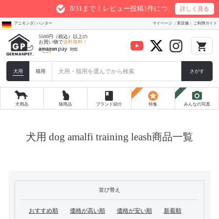
8/31まで！レビュー投稿1件につき最大200ptプレ
詳しく見る
アニモンダ | ハンター
マイページ
実店舗
ご利用ガイド
5500円（税込）以上の
お買い物で
送料無料！
local_grocery_store
犬用
猫用
さがす
book
stars
photo_camera
犬用品
猫用品
ブランド紹介
特集
みんなの写真
犬用 dog amalfi training leash商品一覧
並び替え
おすすめ順
価格が高い順
価格が安い順
新着順