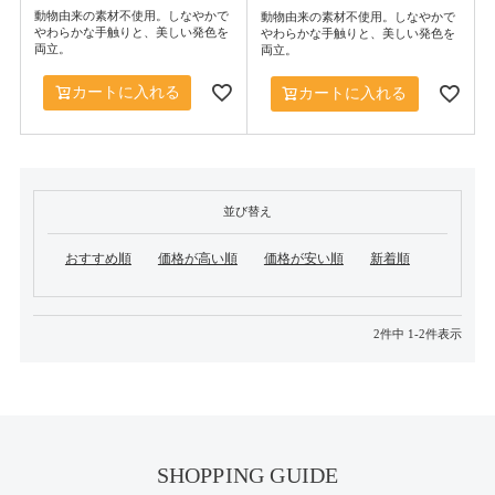
動物由来の素材不使用。しなやかで
動物由来の素材不使用。しなやかで
やわらかな手触りと、美しい発色を
やわらかな手触りと、美しい発色を
両立。
両立。
カートに入れる
カートに入れる
並び替え
おすすめ順
価格が高い順
価格が安い順
新着順
2
件中
1
-
2
件表示
SHOPPING GUIDE