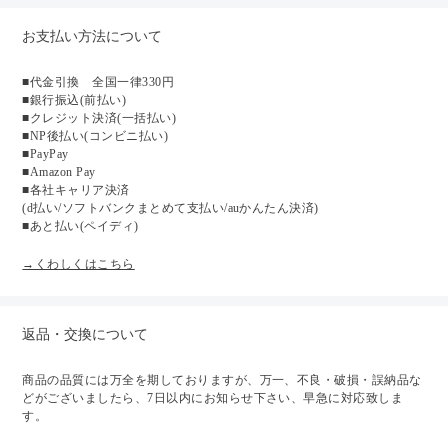
お支払い方法について
■代金引換 全国一律330円
■銀行振込(前払い)
■クレジット決済(一括払い)
■NP後払い(コンビニ払い)
■PayPay
■Amazon Pay
■各社キャリア決済
(d払い/ソフトバンクまとめて支払い/auかんたん決済)
■あと払い(ペイディ)
→くわしくはこちら
返品・交換について
商品の品質には万全を期しておりますが、万一、不良・破損・誤納品な
どがございましたら、7日以内にお知らせ下さい、早急に対応致しま
す。