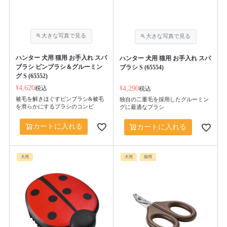
ハンター 犬用 猫用 お手入れ スパ
ハンター 犬用 猫用 お手入れ スパ
ブラシ ピンブラシ＆グルーミン
ブラシ S (65554)
グ S (65552)
¥
4,620
税込
¥
4,290
税込
被毛を解きほぐすピンブラシ&被毛
独自の二重毛を採用したグルーミン
を滑らかにするブラシのコンビ
グに最適なブラシ
カートに入れる
カートに入れる
犬用
犬用
猫用