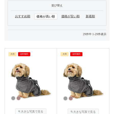
並び替え
おすすめ順
価格が安い順
新着順
価格が高い順
29
件中
1
-
29
件表示
犬用
送料無料
犬用
送料無料