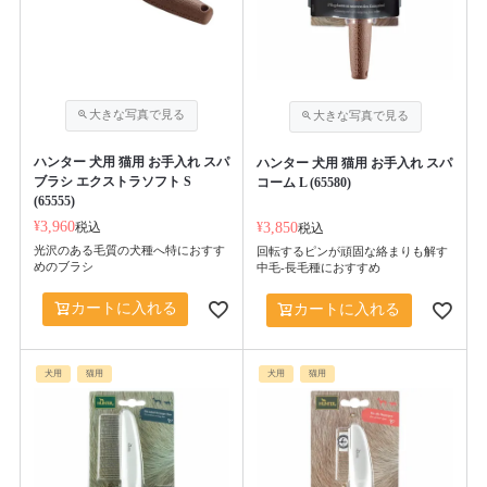
ハンター 犬用 猫用 お手入れ スパ
ハンター 犬用 猫用 お手入れ スパ
ブラシ エクストラソフト S
コーム L (65580)
(65555)
¥
3,960
税込
¥
3,850
税込
光沢のある毛質の犬種へ特におすす
回転するピンが頑固な絡まりも解す
めのブラシ
中毛-長毛種におすすめ
カートに入れる
カートに入れる
犬用
猫用
犬用
猫用