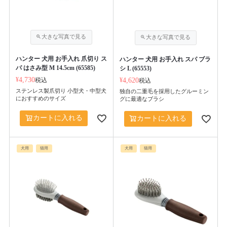
ハンター 犬用 お手入れ 爪切り ス
ハンター 犬用 お手入れ スパ ブラ
パ はさみ型 M 14.5cm (65585)
シ L (65553)
¥
4,730
税込
¥
4,620
税込
ステンレス製爪切り 小型犬・中型犬
独自の二重毛を採用したグルーミン
におすすめのサイズ
グに最適なブラシ
カートに入れる
カートに入れる
犬用
猫用
犬用
猫用