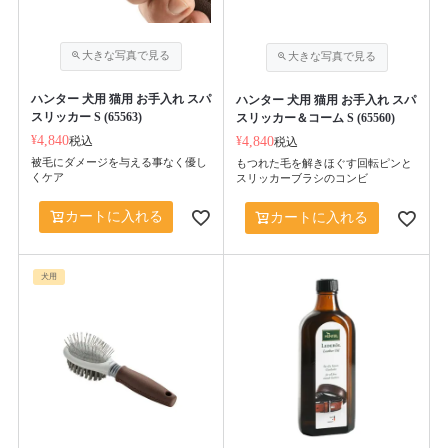
ハンター 犬用 猫用 お手入れ スパ
ハンター 犬用 猫用 お手入れ スパ
スリッカー S (65563)
スリッカー＆コーム S (65560)
¥
4,840
税込
¥
4,840
税込
被毛にダメージを与える事なく優し
もつれた毛を解きほぐす回転ピンと
くケア
スリッカーブラシのコンビ
カートに入れる
カートに入れる
犬用