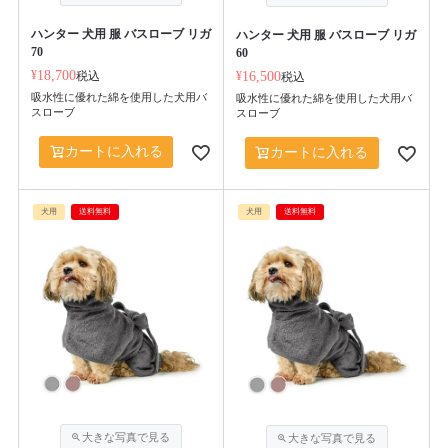
ハンター 犬用 服 バスローブ リガ
ハンター 犬用 服 バスローブ リガ
70
60
¥
18,700
税込
¥
16,500
税込
吸水性に優れた綿を使用した犬用バ
吸水性に優れた綿を使用した犬用バ
スローブ
スローブ
カートに入れる
カートに入れる
犬用
送料無料
犬用
送料無料