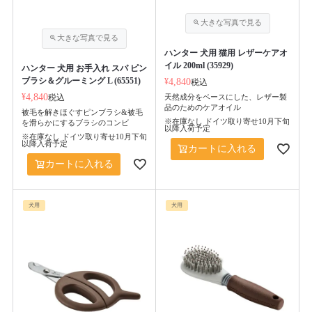
ハンター 犬用 猫用 レザーケアオ
イル 200ml (35929)
ハンター 犬用 お手入れ スパ ピン
ブラシ＆グルーミング L (65551)
¥
4,840
税込
¥
4,840
税込
天然成分をベースにした、レザー製
品のためのケアオイル
被毛を解きほぐすピンブラシ&被毛
※在庫なし ドイツ取り寄せ10月下旬
を滑らかにするブラシのコンビ
以降入荷予定
※在庫なし ドイツ取り寄せ10月下旬
以降入荷予定
カートに入れる
カートに入れる
犬用
犬用