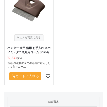
ハンター 犬用 猫用 お手入れ スパ
ノミ・ダニ取り用コーム (65584)
¥
2,530
税込
短毛-長毛種の全ての毛質に対応した
ノミ取りコーム
カートに入れる
並び替え