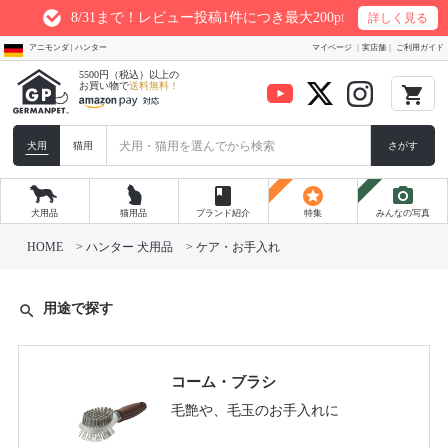
8/31まで！レビュー投稿1件につき最大200ptプレゼント
詳しく見る
アニモンダ | ハンター
マイページ
実店舗
ご利用ガイド
5500円（税込）以上の
お買い物で
送料無料！
local_grocery_store
犬用
猫用
さがす
book
stars
photo_camera
犬用品
猫用品
ブランド紹介
特集
みんなの写真
HOME
ハンター 犬用品
ケア・お手入れ
用途で探す
search
コーム・ブラシ
毛艶や、毛玉のお手入れに