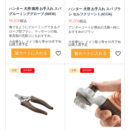
ハンター 犬用 猫用 お手入れ スパ
ハンター 犬用 お手入れ スパ ブラ
グルーミンググローブ (66838)
シ セルフクリーン L (65556)
¥
6,050
税込
¥
6,050
税込
撫でるようにグルーミングできるグ
アンダーコートが厚めの犬種へ特に
ローブ型ブラシ。マッサージの他、
おすすめのブラシ
家具類の毛取りにもおすすめ。
※在庫なし ドイツ取り寄せ10月下旬
※在庫なし ドイツ取り寄せ10月下旬
以降入荷予定
以降入荷予定
カートに入れる
カートに入れる
犬用
送料無料
犬用
送料無料