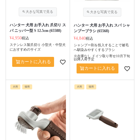
ハンター 犬用 お手入れ 爪切り ス
ハンター 犬用 お手入れ スパ シャ
パ ニッパー型 S 12.5cm (65588)
ンプーブラシ (65568)
¥
4,950
税込
¥
4,840
税込
ステンレス製爪切り 小型犬・中型犬
シャンプー剤を投入することで被毛
におすすめのサイズ
へ馴染みやすくするブラシ
※在庫なし ドイツ取り寄せ10月下旬
以降入荷予定
カートに入れる
カートに入れる
犬用
猫用
犬用
猫用