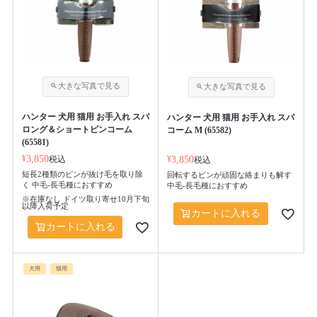
ハンター 犬用 猫用 お手入れ スパ
ハンター 犬用 猫用 お手入れ スパ
ロング＆ショートピンコーム
コーム M (65582)
(65581)
¥
3,850
税込
¥
3,850
税込
短長2種類のピンが抜け毛を取り除
回転するピンが頑固な絡まりも解す
く 中毛-長毛種におすすめ
中毛-長毛種におすすめ
※在庫なし ドイツ取り寄せ10月下旬
以降入荷予定
カートに入れる
カートに入れる
犬用
猫用