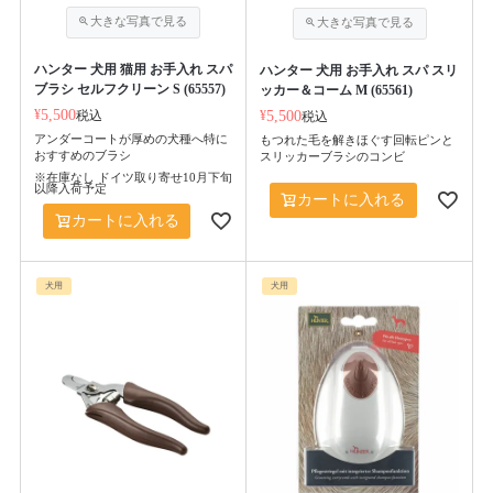
ハンター 犬用 猫用 お手入れ スパ
ハンター 犬用 お手入れ スパ スリ
ブラシ セルフクリーン S (65557)
ッカー＆コーム M (65561)
¥
5,500
税込
¥
5,500
税込
アンダーコートが厚めの犬種へ特に
もつれた毛を解きほぐす回転ピンと
おすすめのブラシ
スリッカーブラシのコンビ
※在庫なし ドイツ取り寄せ10月下旬
以降入荷予定
カートに入れる
カートに入れる
犬用
犬用