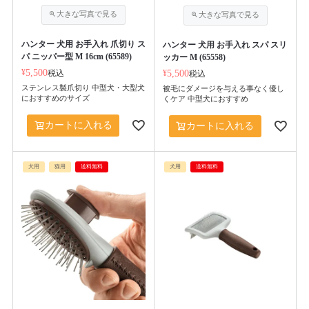
ハンター 犬用 お手入れ 爪切り ス
ハンター 犬用 お手入れ スパ スリ
パ ニッパー型 M 16cm (65589)
ッカー M (65558)
¥
5,500
税込
¥
5,500
税込
ステンレス製爪切り 中型犬・大型犬
被毛にダメージを与える事なく優し
におすすめのサイズ
くケア 中型犬におすすめ
カートに入れる
カートに入れる
犬用
猫用
送料無料
犬用
送料無料