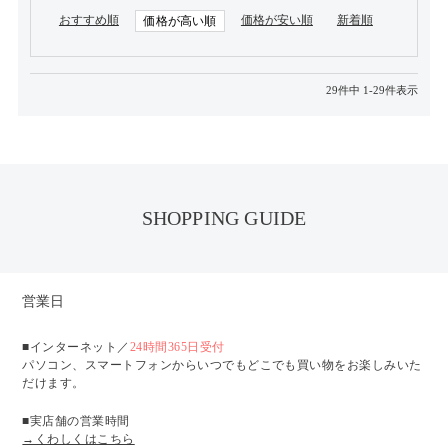
おすすめ順
価格が安い順
新着順
価格が高い順
29
件中
1
-
29
件表示
SHOPPING GUIDE
営業日
■インターネット／
24時間365日受付
パソコン、スマートフォンからいつでもどこでも買い物をお楽しみいた
だけます。
■実店舗の営業時間
→くわしくはこちら