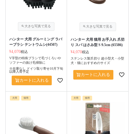
ハンター 犬用 グルーミング ラバ
ハンター 犬用 猫用 お手入れ 爪切
ーブラシ テントウムシ(44507)
り スパ はさみ型 S 9.5cm (65586)
¥
4,070
税込
¥
4,070
税込
V字型の特殊ブラシで毛づくろいや
ステンレス製爪切り 超小型犬・小型
ソファーの抜け毛掃除に
犬・猫におすすめのサイズ
※在庫なし ドイツ取り寄せ10月下旬
以降入荷予定
カートに入れる
カートに入れる
犬用
猫用
犬用
猫用