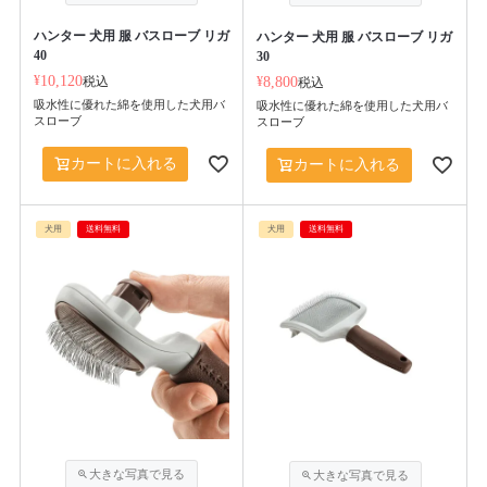
ハンター 犬用 服 バスローブ リガ
ハンター 犬用 服 バスローブ リガ
40
30
¥
10,120
税込
¥
8,800
税込
吸水性に優れた綿を使用した犬用バ
吸水性に優れた綿を使用した犬用バ
スローブ
スローブ
カートに入れる
カートに入れる
犬用
送料無料
犬用
送料無料