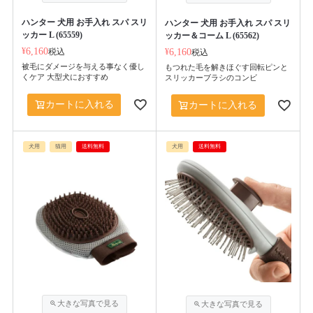
ハンター 犬用 お手入れ スパ スリ
ハンター 犬用 お手入れ スパ スリ
ッカー L (65559)
ッカー＆コーム L (65562)
¥
6,160
税込
¥
6,160
税込
被毛にダメージを与える事なく優し
もつれた毛を解きほぐす回転ピンと
くケア 大型犬におすすめ
スリッカーブラシのコンビ
カートに入れる
カートに入れる
犬用
猫用
送料無料
犬用
送料無料