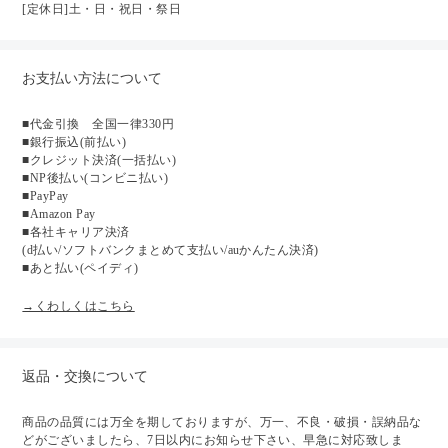
[定休日]土・日・祝日・祭日
お支払い方法について
■代金引換 全国一律330円
■銀行振込(前払い)
■クレジット決済(一括払い)
■NP後払い(コンビニ払い)
■PayPay
■Amazon Pay
■各社キャリア決済
(d払い/ソフトバンクまとめて支払い/auかんたん決済)
■あと払い(ペイディ)
→くわしくはこちら
返品・交換について
商品の品質には万全を期しておりますが、万一、不良・破損・誤納品な
どがございましたら、7日以内にお知らせ下さい、早急に対応致しま