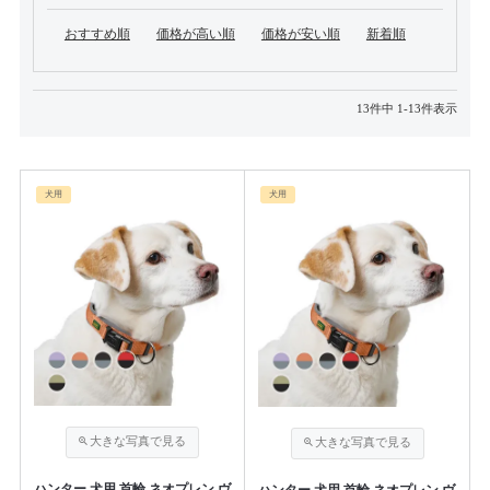
おすすめ順
価格が高い順
価格が安い順
新着順
13
件中
1
-
13
件表示
犬用
犬用
ハンター 犬用 首輪 ネオプレン ヴ
ハンター 犬用 首輪 ネオプレン ヴ