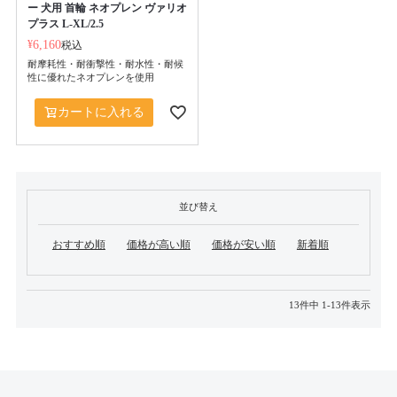
ー 犬用 首輪 ネオプレン ヴァリオ
プラス L-XL/2.5
¥
6,160
税込
耐摩耗性・耐衝撃性・耐水性・耐候
性に優れたネオプレンを使用
カートに入れる
並び替え
おすすめ順
価格が高い順
価格が安い順
新着順
13
件中
1
-
13
件表示