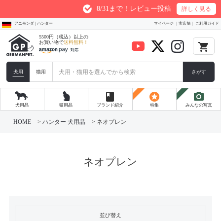
8/31まで！レビュー投稿1件につき最大200p
詳しく見る
アニモンダ | ハンター
マイページ
実店舗
ご利用ガイド
5500円（税込）以上の
お買い物で
送料無料！
local_grocery_store
犬用
猫用
さがす
book
stars
photo_camera
犬用品
猫用品
ブランド紹介
特集
みんなの写真
HOME
ハンター 犬用品
ネオプレン
ネオプレン
並び替え