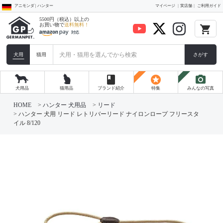
アニモンダ | ハンター
マイページ
実店舗
ご利用ガイド
5500円（税込）以上の
お買い物で
送料無料！
local_grocery_store
犬用
猫用
さがす
book
stars
photo_camera
犬用品
猫用品
ブランド紹介
特集
みんなの写真
HOME
ハンター 犬用品
リード
ハンター 犬用 リード レトリバーリード ナイロンロープ フリースタ
イル 8/120