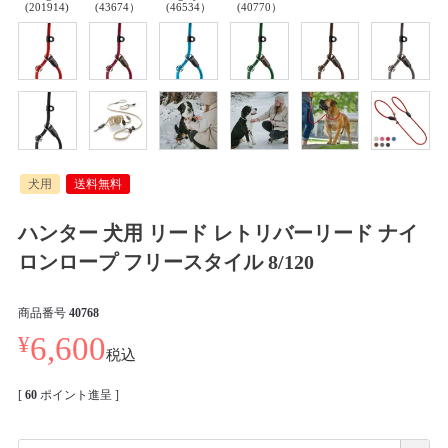
(201914)
(43674）
(46534）
(40770）
犬用
送料無料
ハンター 犬用 リード レトリバーリード ナイ
ロンロープ フリースタイル 8/120
商品番号
40768
¥
6,600
税込
[
60
ポイント進呈 ]