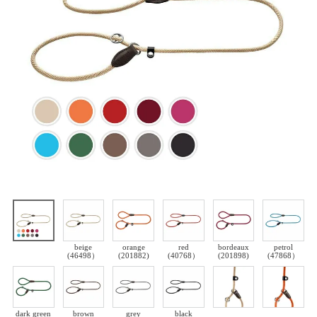
beige
orange
red
bordeaux
petrol
(46498）
(201882)
(40768）
(201898)
(47868）
dark green
brown
grey
black