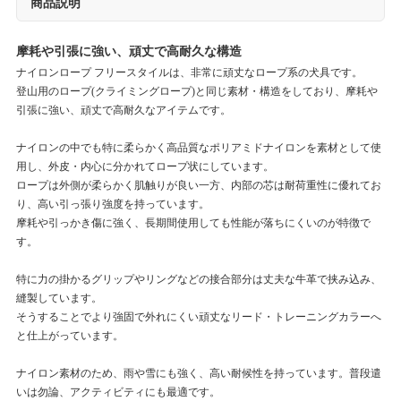
商品説明
摩耗や引張に強い、頑丈で高耐久な構造
ナイロンロープ フリースタイルは、非常に頑丈なロープ系の犬具です。
登山用のロープ(クライミングロープ)と同じ素材・構造をしており、摩耗や
引張に強い、頑丈で高耐久なアイテムです。
ナイロンの中でも特に柔らかく高品質なポリアミドナイロンを素材として使
用し、外皮・内心に分かれてロープ状にしています。
ロープは外側が柔らかく肌触りが良い一方、内部の芯は耐荷重性に優れてお
り、高い引っ張り強度を持っています。
摩耗や引っかき傷に強く、長期間使用しても性能が落ちにくいのが特徴で
す。
特に力の掛かるグリップやリングなどの接合部分は丈夫な牛革で挟み込み、
縫製しています。
そうすることでより強固で外れにくい頑丈なリード・トレーニングカラーへ
と仕上がっています。
ナイロン素材のため、雨や雪にも強く、高い耐候性を持っています。普段遣
いは勿論、アクティビティにも最適です。