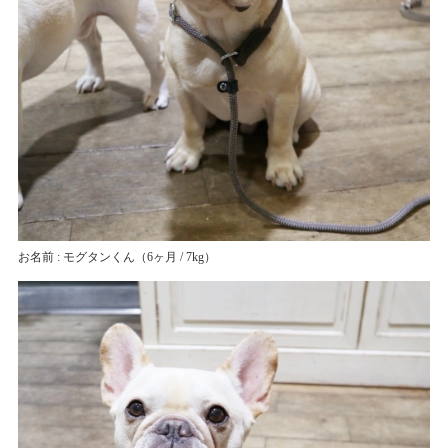
お名前 : モグタンくん
（6ヶ月 / 7kg）